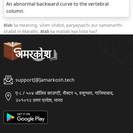
An abnormal backward curve to the vertebral
column.
Blab
ka meaning, vilom shabd, paryayvachi aur samanarthi
shabd in Marathi.
Blab
ka matlab kya hota hai?
support[@]amarkosh.tech
ए-८ / ५०४ ऑलिव काउण्टी, सैक्टर ५, वसुन्धरा, गाजियाबाद,
२०१०१२ उत्तर प्रदेश, भारत