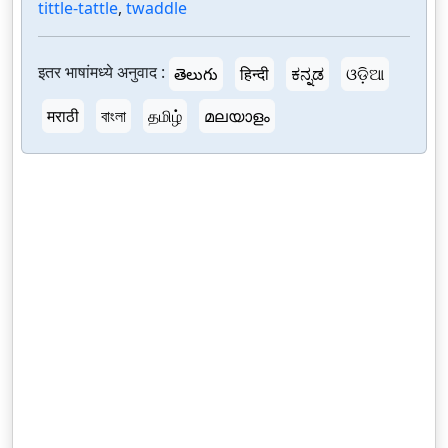
tittle-tattle
,
twaddle
इतर भाषांमध्ये अनुवाद :
తెలుగు
हिन्दी
ಕನ್ನಡ
ଓଡ଼ିଆ
मराठी
বাংলা
தமிழ்
മലയാളം