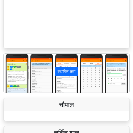
स्थापित करा
पिछला
अगला
चौपाल
चर्चित शब्द