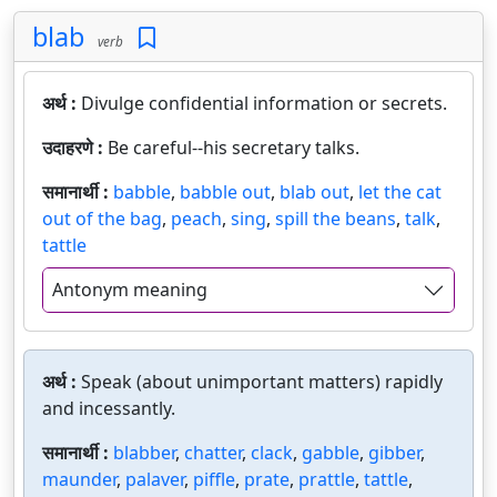
blab
verb
अर्थ :
Divulge confidential information or secrets.
उदाहरणे :
Be careful--his secretary talks.
समानार्थी :
babble
,
babble out
,
blab out
,
let the cat
out of the bag
,
peach
,
sing
,
spill the beans
,
talk
,
tattle
Antonym meaning
अर्थ :
Speak (about unimportant matters) rapidly
and incessantly.
समानार्थी :
blabber
,
chatter
,
clack
,
gabble
,
gibber
,
maunder
,
palaver
,
piffle
,
prate
,
prattle
,
tattle
,