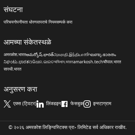
संघटना
परिचय
गोपनीयता धोरण
वापराचे नियम
सम्पर्क करा
आमच्या संकेतस्थळे
अमरकोश.भारत
అమర్కోష్.భారత్
அகராதி.இந்தியா
നിഘണ്ടു.ഭാരതം
ನಿಘಂಟು.ಭಾರತ
ଅଭିଧାନ.ଭାରତ
অভিধান.ভারত
amarkosh.tech
चौपाल.भारत
सारथी.भारत
अनुसरण करा
एक्स (ट्विटर)
लिंक्डइन
फेसबुक
इन्स्टाग्राम
© २०२६ अमरकोश लिङ्ग्विस्टिक्स प्रा॰ लिमिटेड सर्व अधिकार राखीव.