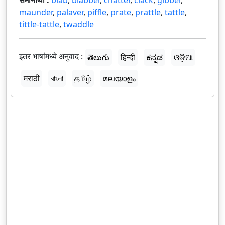
समानार्थी :
blab
,
blabber
,
chatter
,
clack
,
gibber
,
maunder
,
palaver
,
piffle
,
prate
,
prattle
,
tattle
,
tittle-tattle
,
twaddle
इतर भाषांमध्ये अनुवाद :
తెలుగు
हिन्दी
ಕನ್ನಡ
ଓଡ଼ିଆ
मराठी
বাংলা
தமிழ்
മലയാളം