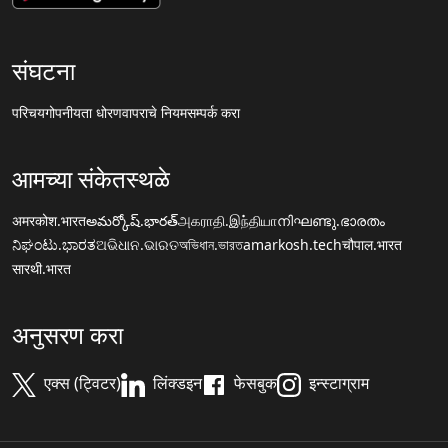
संघटना
परिचय
गोपनीयता धोरण
वापराचे नियम
सम्पर्क करा
आमच्या संकेतस्थळे
अमरकोश.भारत
అమర్కోష్.భారత్
அகராதி.இந்தியா
നിഘണ്ടു.ഭാരതം
ನಿಘಂಟು.ಭಾರತ
ଅଭିଧାନ.ଭାରତ
অভিধান.ভারত
amarkosh.tech
चौपाल.भारत
सारथी.भारत
अनुसरण करा
एक्स (ट्विटर)
लिंक्डइन
फेसबुक
इन्स्टाग्राम