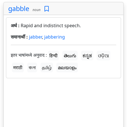
gabble
noun
अर्थ :
Rapid and indistinct speech.
समानार्थी :
jabber
,
jabbering
इतर भाषांमध्ये अनुवाद :
हिन्दी
తెలుగు
ಕನ್ನಡ
ଓଡ଼ିଆ
मराठी
বাংলা
தமிழ்
മലയാളം