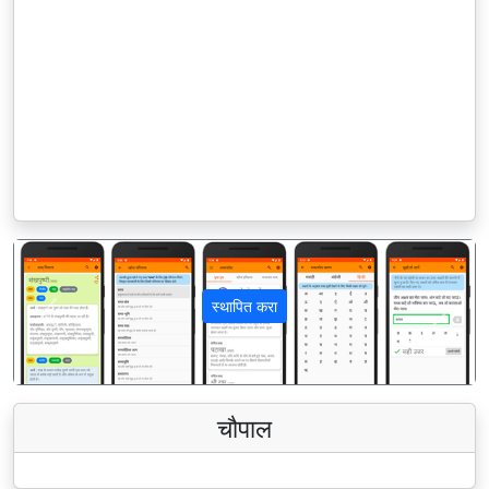
स्थापित करा
पिछला
अगला
चौपाल