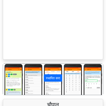
स्थापित करा
पिछला
अगला
चौपाल