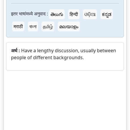
इतर भाषांमध्ये अनुवाद :
తెలుగు
हिन्दी
ଓଡ଼ିଆ
ಕನ್ನಡ
मराठी
বাংলা
தமிழ்
മലയാളം
अर्थ :
Have a lengthy discussion, usually between
people of different backgrounds.