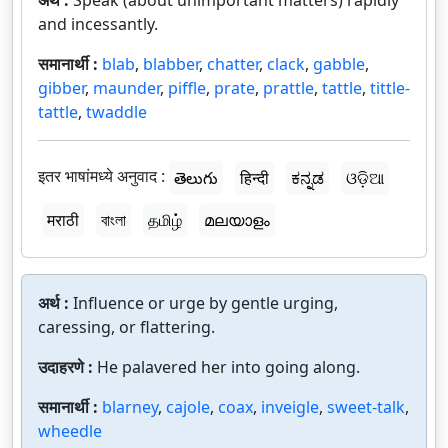
अर्थ :
Speak (about unimportant matters) rapidly
and incessantly.
समानार्थी :
blab
,
blabber
,
chatter
,
clack
,
gabble
,
gibber
,
maunder
,
piffle
,
prate
,
prattle
,
tattle
,
tittle-
tattle
,
twaddle
इतर भाषांमध्ये अनुवाद :
తెలుగు
हिन्दी
ಕನ್ನಡ
ଓଡ଼ିଆ
मराठी
বাংলা
தமிழ்
മലയാളം
अर्थ :
Influence or urge by gentle urging,
caressing, or flattering.
उदाहरणे :
He palavered her into going along.
समानार्थी :
blarney
,
cajole
,
coax
,
inveigle
,
sweet-talk
,
wheedle