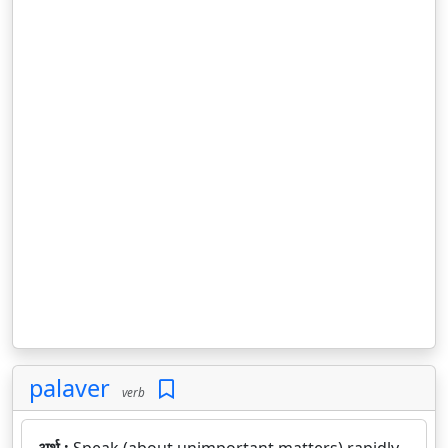
palaver
verb