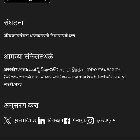
संघटना
परिचय
गोपनीयता धोरण
वापराचे नियम
सम्पर्क करा
आमच्या संकेतस्थळे
अमरकोश.भारत
అమర్కోష్.భారత్
அகராதி.இந்தியா
നിഘണ്ടു.ഭാരതം
ನಿಘಂಟು.ಭಾರತ
ଅଭିଧାନ.ଭାରତ
অভিধান.ভারত
amarkosh.tech
चौपाल.भारत
सारथी.भारत
अनुसरण करा
एक्स (ट्विटर)
लिंक्डइन
फेसबुक
इन्स्टाग्राम