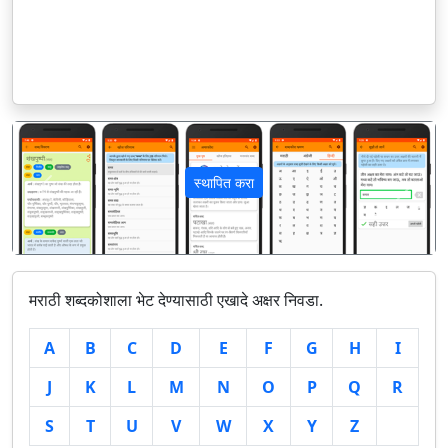
स्थापित करा
पिछला
अगला
मराठी शब्दकोशाला भेट देण्यासाठी एखादे अक्षर निवडा.
A
B
C
D
E
F
G
H
I
J
K
L
M
N
O
P
Q
R
S
T
U
V
W
X
Y
Z