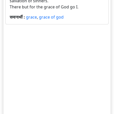
salvation of sinners.
There but for the grace of God go I.
समानार्थी :
grace
,
grace of god