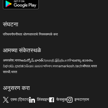
संघटना
परिचय
गोपनीयता धोरण
वापराचे नियम
सम्पर्क करा
आमच्या संकेतस्थळे
अमरकोश.भारत
అమర్కోష్.భారత్
அகராதி.இந்தியா
നിഘണ്ടു.ഭാരതം
ನಿಘಂಟು.ಭಾರತ
ଅଭିଧାନ.ଭାରତ
অভিধান.ভারত
amarkosh.tech
चौपाल.भारत
सारथी.भारत
अनुसरण करा
एक्स (ट्विटर)
लिंक्डइन
फेसबुक
इन्स्टाग्राम