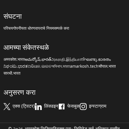
संघटना
परिचय
गोपनीयता धोरण
वापराचे नियम
सम्पर्क करा
आमच्या संकेतस्थळे
अमरकोश.भारत
అమర్కోష్.భారత్
அகராதி.இந்தியா
നിഘണ്ടു.ഭാരതം
ನಿಘಂಟು.ಭಾರತ
ଅଭିଧାନ.ଭାରତ
অভিধান.ভারত
amarkosh.tech
चौपाल.भारत
सारथी.भारत
अनुसरण करा
एक्स (ट्विटर)
लिंक्डइन
फेसबुक
इन्स्टाग्राम
© २०२६ अमरकोश लिङ्ग्विस्टिक्स प्रा॰ लिमिटेड सर्व अधिकार राखीव.