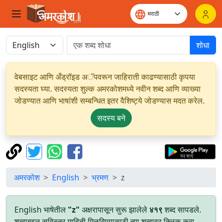
शोधा
वेबसाइट आणि अँड्रॉइड अॅपवरून जाहिराती काढण्यासाठी कृपया
सदस्यता घ्या. सदस्यता शुल्क अमरकोशमध्ये नवीन शब्द आणि व्याख्या
जोडण्यात आणि भाषांशी सम्बन्धित इतर वैशिष्ट्ये जोडण्यास मदत करेल.
सदस्य बने
अमरकोश
English
भ्रमण
z
English भाषेतील
"z"
अक्षरापासून सुरू झालेले
४१९
शब्द सापडले.
शब्दाबद्दल सविस्तर माहिती मिळविण्यासाठी त्या शब्दावर क्लिक करा.