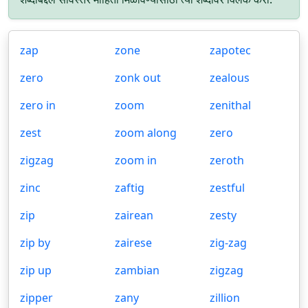
zap
zone
zapotec
zero
zonk out
zealous
zero in
zoom
zenithal
zest
zoom along
zero
zigzag
zoom in
zeroth
zinc
zaftig
zestful
zip
zairean
zesty
zip by
zairese
zig-zag
zip up
zambian
zigzag
zipper
zany
zillion