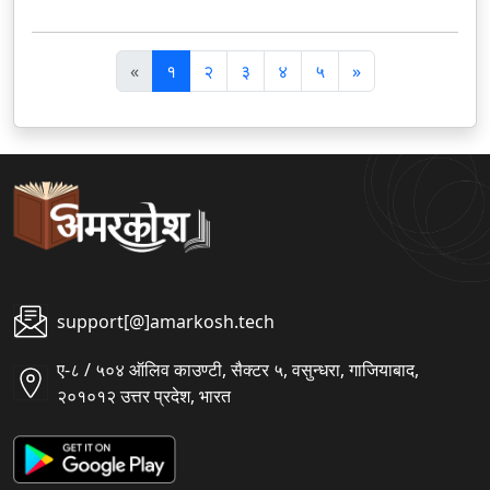
पि
अ
«
१
२
३
४
५
»
छ
ग
ला
ला
support[@]amarkosh.tech
ए-८ / ५०४ ऑलिव काउण्टी, सैक्टर ५, वसुन्धरा, गाजियाबाद,
२०१०१२ उत्तर प्रदेश, भारत