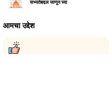
सभ्यतेबद्दल जाणून घ्या
आमचा उद्देश
गुणवत्ता
मातृभाषेत शिकवणारे अनुभवी आणि सत्यापित शिक्षक, विद्यार्थ्यांकडून
प्रामाणिक आढावा, नियोजित वेळेवर शिक्षकांच्या उपलब्धतेचे आश्वासन.
आम्ही त्रासमुक्त आणि शांत वातावरणात सर्वोत्तम भाषा शिकण्याचा
अनुभव प्रदान करतो.