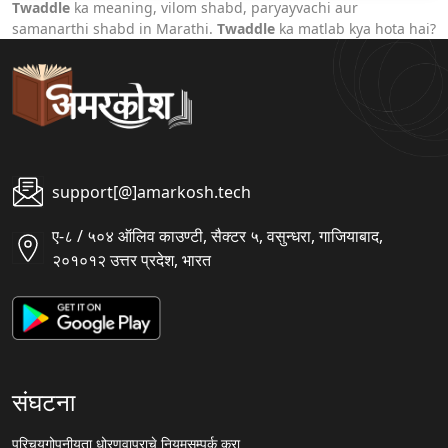
Twaddle
ka meaning, vilom shabd, paryayvachi aur
samanarthi shabd in Marathi.
Twaddle
ka matlab kya hota hai?
support[@]amarkosh.tech
ए-८ / ५०४ ऑलिव काउण्टी, सैक्टर ५, वसुन्धरा, गाजियाबाद,
२०१०१२ उत्तर प्रदेश, भारत
संघटना
परिचय
गोपनीयता धोरण
वापराचे नियम
सम्पर्क करा