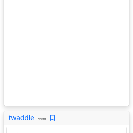
twaddle
noun