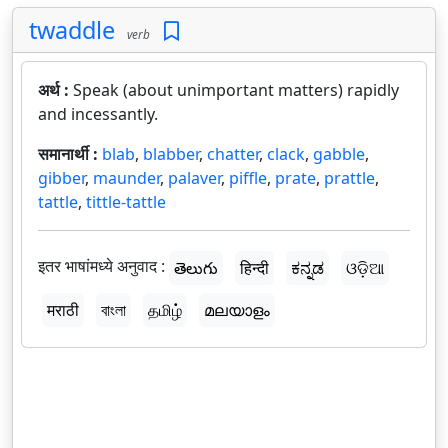
twaddle
verb
अर्थ :
Speak (about unimportant matters) rapidly
and incessantly.
समानार्थी :
blab
,
blabber
,
chatter
,
clack
,
gabble
,
gibber
,
maunder
,
palaver
,
piffle
,
prate
,
prattle
,
tattle
,
tittle-tattle
इतर भाषांमध्ये अनुवाद :
తెలుగు
हिन्दी
ಕನ್ನಡ
ଓଡ଼ିଆ
मराठी
বাংলা
தமிழ்
മലയാളം