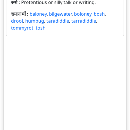
अर्थ :
Pretentious or silly talk or writing.
समानार्थी :
baloney
,
bilgewater
,
boloney
,
bosh
,
drool
,
humbug
,
taradiddle
,
tarradiddle
,
tommyrot
,
tosh