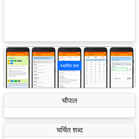
स्थापित करा
पिछला
अगला
चौपाल
चर्चित शब्द