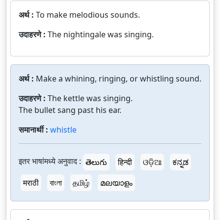
अर्थ :
To make melodious sounds.
उदाहरणे :
The nightingale was singing.
अर्थ :
Make a whining, ringing, or whistling sound.
उदाहरणे :
The kettle was singing.
The bullet sang past his ear.
समानार्थी :
whistle
इतर भाषांमध्ये अनुवाद :
తెలుగు
हिन्दी
ଓଡ଼ିଆ
ಕನ್ನಡ
मराठी
বাংলা
தமிழ்
മലയാളം