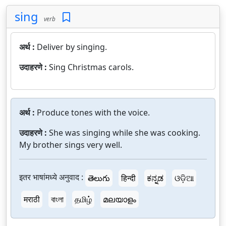
sing
verb
अर्थ :
Deliver by singing.
उदाहरणे :
Sing Christmas carols.
अर्थ :
Produce tones with the voice.
उदाहरणे :
She was singing while she was cooking.
My brother sings very well.
इतर भाषांमध्ये अनुवाद :
తెలుగు
हिन्दी
ಕನ್ನಡ
ଓଡ଼ିଆ
मराठी
বাংলা
தமிழ்
മലയാളം