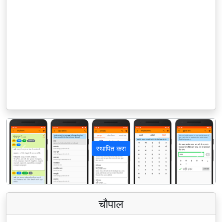
स्थापित करा
पिछला
अगला
चौपाल