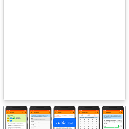
स्थापित करा
पिछला
अगला