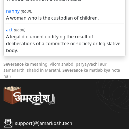
nanny
(noun)
A woman who is the custodian of children.
act
(noun)
A legal document codifying the result of
deliberations of a committee or society or legislative
body.
Severance
ka meaning, vilom shabd, paryayvachi aur
samanarthi shabd in Marathi.
Severance
ka matlab kya hota
hai?
support[@]amarkosh.tech