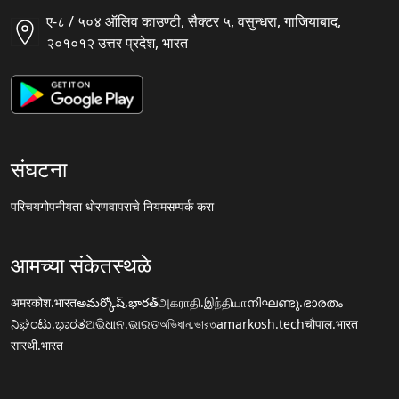
ए-८ / ५०४ ऑलिव काउण्टी, सैक्टर ५, वसुन्धरा, गाजियाबाद,
२०१०१२ उत्तर प्रदेश, भारत
संघटना
परिचय
गोपनीयता धोरण
वापराचे नियम
सम्पर्क करा
आमच्या संकेतस्थळे
अमरकोश.भारत
అమర్కోష్.భారత్
அகராதி.இந்தியா
നിഘണ്ടു.ഭാരതം
ನಿಘಂಟು.ಭಾರತ
ଅଭିଧାନ.ଭାରତ
অভিধান.ভারত
amarkosh.tech
चौपाल.भारत
सारथी.भारत