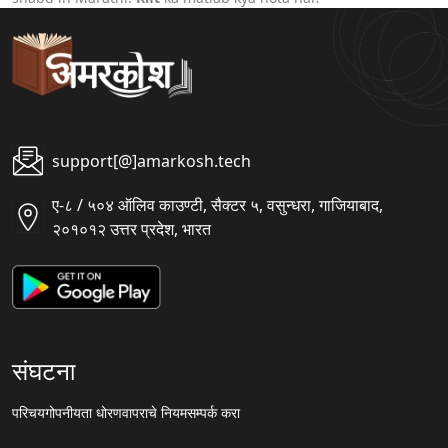
support[@]amarkosh.tech
ए-८ / ५०४ ऑलिव काउण्टी, सैक्टर ५, वसुन्धरा, गाजियाबाद,
२०१०१२ उत्तर प्रदेश, भारत
संघटना
परिचय
गोपनीयता धोरण
वापराचे नियम
सम्पर्क करा