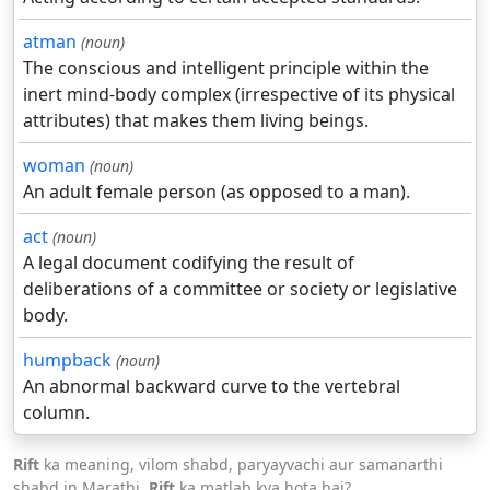
atman
(noun)
The conscious and intelligent principle within the
inert mind-body complex (irrespective of its physical
attributes) that makes them living beings.
woman
(noun)
An adult female person (as opposed to a man).
act
(noun)
A legal document codifying the result of
deliberations of a committee or society or legislative
body.
humpback
(noun)
An abnormal backward curve to the vertebral
column.
Rift
ka meaning, vilom shabd, paryayvachi aur samanarthi
shabd in Marathi.
Rift
ka matlab kya hota hai?