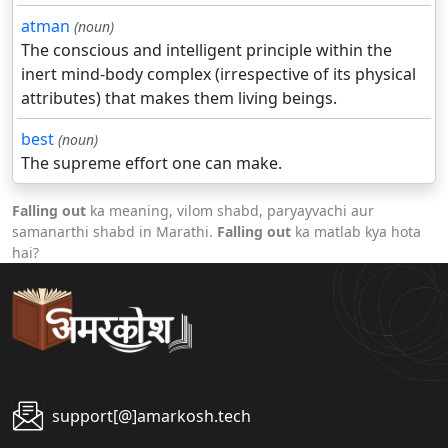
atman
(noun)
The conscious and intelligent principle within the
inert mind-body complex (irrespective of its physical
attributes) that makes them living beings.
best
(noun)
The supreme effort one can make.
Falling out
ka meaning, vilom shabd, paryayvachi aur
samanarthi shabd in Marathi.
Falling out
ka matlab kya hota
hai?
support[@]amarkosh.tech