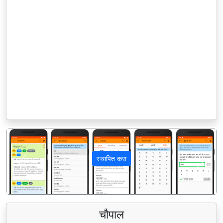
स्थापित करा
पिछला
अगला
चौपाल