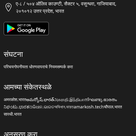
ए-८ / ५०४ ऑलिव काउण्टी, सैक्टर ५, वसुन्धरा, गाजियाबाद,
२०१०१२ उत्तर प्रदेश, भारत
संघटना
परिचय
गोपनीयता धोरण
वापराचे नियम
सम्पर्क करा
आमच्या संकेतस्थळे
अमरकोश.भारत
అమర్కోష్.భారత్
அகராதி.இந்தியா
നിഘണ്ടു.ഭാരതം
ನಿಘಂಟು.ಭಾರತ
ଅଭିଧାନ.ଭାରତ
অভিধান.ভারত
amarkosh.tech
चौपाल.भारत
सारथी.भारत
अनुसरण करा