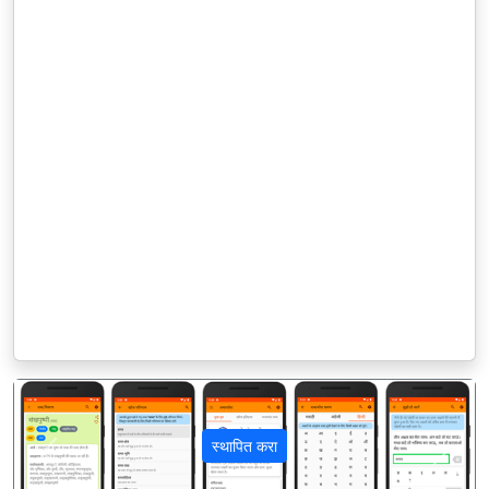
स्थापित करा
पिछला
अगला