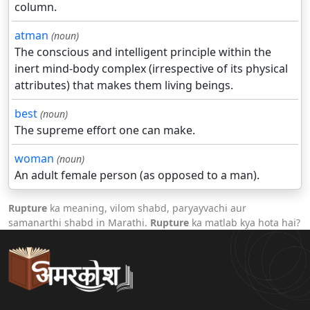
column.
atman
(noun)
The conscious and intelligent principle within the
inert mind-body complex (irrespective of its physical
attributes) that makes them living beings.
best
(noun)
The supreme effort one can make.
woman
(noun)
An adult female person (as opposed to a man).
Rupture
ka meaning, vilom shabd, paryayvachi aur
samanarthi shabd in Marathi.
Rupture
ka matlab kya hota hai?