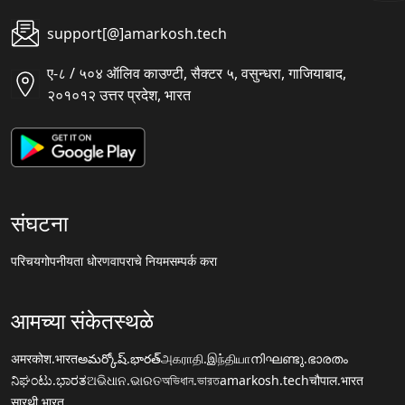
support[@]amarkosh.tech
ए-८ / ५०४ ऑलिव काउण्टी, सैक्टर ५, वसुन्धरा, गाजियाबाद,
२०१०१२ उत्तर प्रदेश, भारत
संघटना
परिचय
गोपनीयता धोरण
वापराचे नियम
सम्पर्क करा
आमच्या संकेतस्थळे
अमरकोश.भारत
అమర్కోష్.భారత్
அகராதி.இந்தியா
നിഘണ്ടു.ഭാരതം
ನಿಘಂಟು.ಭಾರತ
ଅଭିଧାନ.ଭାରତ
অভিধান.ভারত
amarkosh.tech
चौपाल.भारत
सारथी.भारत