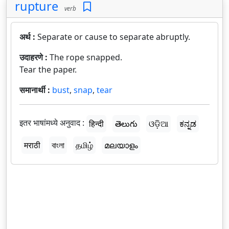
rupture
verb
अर्थ :
Separate or cause to separate abruptly.
उदाहरणे :
The rope snapped.
Tear the paper.
समानार्थी :
bust
,
snap
,
tear
इतर भाषांमध्ये अनुवाद :
हिन्दी
తెలుగు
ଓଡ଼ିଆ
ಕನ್ನಡ
मराठी
বাংলা
தமிழ்
മലയാളം