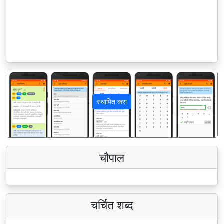
स्थापित करा
पिछला
अगला
चौपाल
चर्चित शब्द