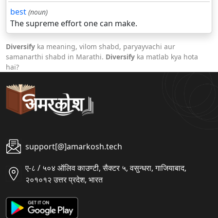
best
(noun)
The supreme effort one can make.
Diversify
ka meaning, vilom shabd, paryayvachi aur
samanarthi shabd in Marathi.
Diversify
ka matlab kya hota
hai?
support[@]amarkosh.tech
ए-८ / ५०४ ऑलिव काउण्टी, सैक्टर ५, वसुन्धरा, गाजियाबाद,
२०१०१२ उत्तर प्रदेश, भारत