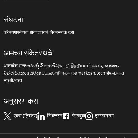
संघटना
परिचय
गोपनीयता धोरण
वापराचे नियम
सम्पर्क करा
आमच्या संकेतस्थळे
अमरकोश.भारत
అమర్కోష్.భారత్
அகராதி.இந்தியா
നിഘണ്ടു.ഭാരതം
ನಿಘಂಟು.ಭಾರತ
ଅଭିଧାନ.ଭାରତ
অভিধান.ভারত
amarkosh.tech
चौपाल.भारत
सारथी.भारत
अनुसरण करा
एक्स (ट्विटर)
लिंक्डइन
फेसबुक
इन्स्टाग्राम