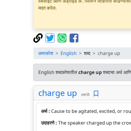
वेबसाइट आणि अँड्रॉइड अॅपवरून जाहिराती काढण्यासाठी क
मदत करेल.
अमरकोश
English
शब्द
charge up
English शब्दकोषातील
charge up
शब्दाचा अर्थ आणि
charge up
verb
अर्थ :
Cause to be agitated, excited, or ro
उदाहरणे :
The speaker charged up the cro