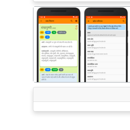
पिछला