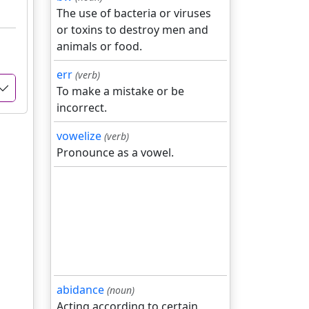
The use of bacteria or viruses
or toxins to destroy men and
animals or food.
err
(verb)
To make a mistake or be
incorrect.
vowelize
(verb)
Pronounce as a vowel.
abidance
(noun)
Acting according to certain