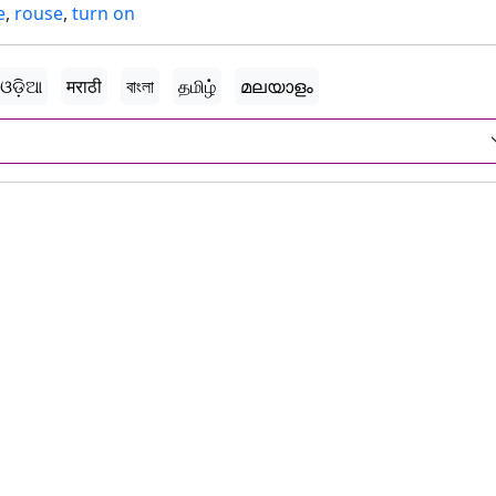
e
,
rouse
,
turn on
ଓଡ଼ିଆ
मराठी
বাংলা
தமிழ்
മലയാളം