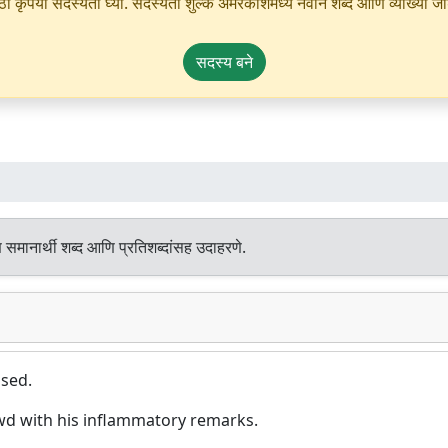
ृपया सदस्यता घ्या. सदस्यता शुल्क अमरकोशमध्ये नवीन शब्द आणि व्याख्या जोडण्
सदस्य बने
 समानार्थी शब्द आणि प्रतिशब्दांसह उदाहरणे.
used.
wd with his inflammatory remarks.