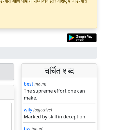
यात आणि भाषांशी सम्बन्धित इतर वैशिष्ट्ये जोडण्यास
चर्चित शब्द
best
(noun)
The supreme effort one can
make.
wily
(adjective)
Marked by skill in deception.
bw
(noun)