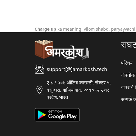
Charge up
ka meaning, vilom shabd, paryayvachi
संघ
परिचय
support[@]amarkosh.tech
गोपनीयत
ए-८ / ५०४ ऑलिव काउण्टी, सैक्टर ५,
वापराचे
वसुन्धरा, गाजियाबाद, २०१०१२ उत्तर
प्रदेश, भारत
सम्पर्क 