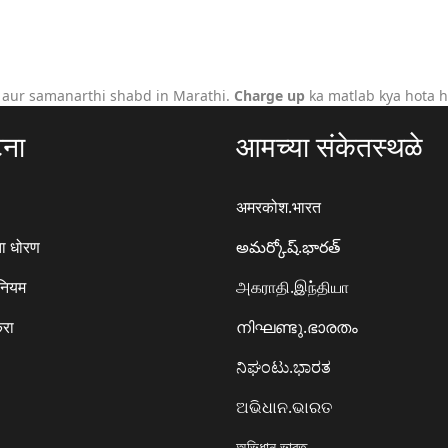
 aur samanarthi shabd in Marathi.
Charge up
ka matlab kya hota h
टना
आमच्या संकेतस्थळे
अमरकोश.भारत
ा धोरण
అమర్కోష్.భారత్
 नियम
அகராதி.இந்தியா
करा
നിഘണ്ടു.ഭാരതം
ನಿಘಂಟು.ಭಾರತ
ଅଭିଧାନ.ଭାରତ
অভিধান.ভারত