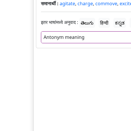
समानार्थी :
agitate
,
charge
,
commove
,
excit
इतर भाषांमध्ये अनुवाद :
తెలుగు
हिन्दी
ಕನ್ನಡ
Antonym meaning