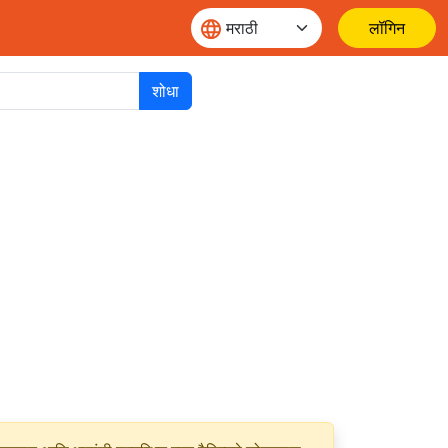
लॉगिन
शोधा