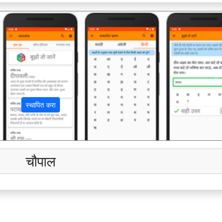
अ
स्थापित करा
चौपाल