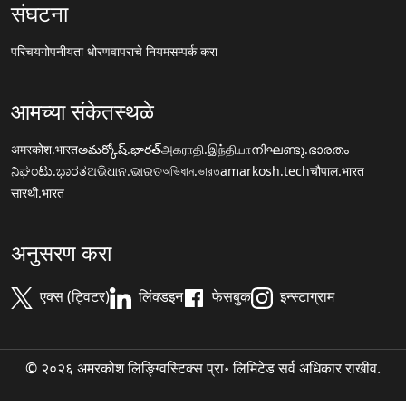
संघटना
परिचय
गोपनीयता धोरण
वापराचे नियम
सम्पर्क करा
आमच्या संकेतस्थळे
अमरकोश.भारत
అమర్కోష్.భారత్
அகராதி.இந்தியா
നിഘണ്ടു.ഭാരതം
ನಿಘಂಟು.ಭಾರತ
ଅଭିଧାନ.ଭାରତ
অভিধান.ভারত
amarkosh.tech
चौपाल.भारत
सारथी.भारत
अनुसरण करा
एक्स (ट्विटर)
लिंक्डइन
फेसबुक
इन्स्टाग्राम
© २०२६ अमरकोश लिङ्ग्विस्टिक्स प्रा॰ लिमिटेड सर्व अधिकार राखीव.