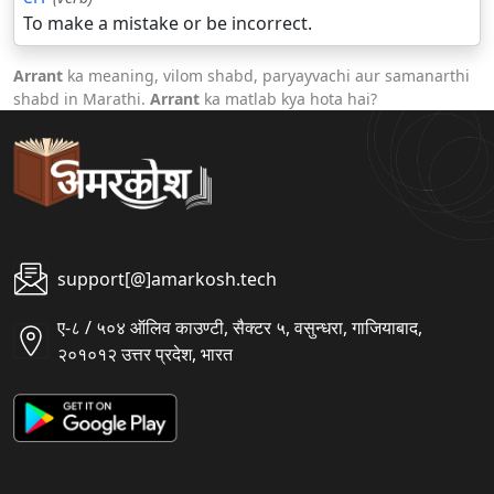
To make a mistake or be incorrect.
Arrant
ka meaning, vilom shabd, paryayvachi aur samanarthi
shabd in Marathi.
Arrant
ka matlab kya hota hai?
support[@]amarkosh.tech
ए-८ / ५०४ ऑलिव काउण्टी, सैक्टर ५, वसुन्धरा, गाजियाबाद,
२०१०१२ उत्तर प्रदेश, भारत