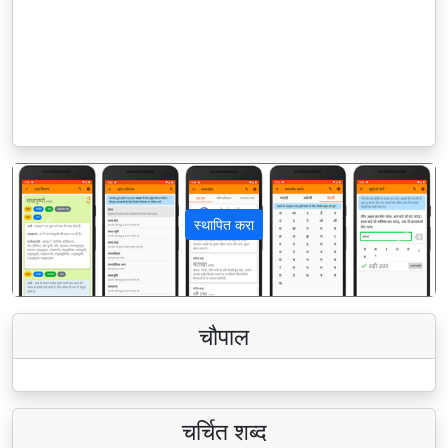
स्थापित करा
पिछला
अगला
चौपाल
चर्चित शब्द