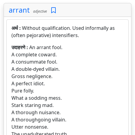
arrant
adjective
अर्थ :
Without qualification. Used informally as
(often pejorative) intensifiers.
उदाहरणे :
An arrant fool.
A complete coward.
A consummate fool.
A double-dyed villain.
Gross negligence.
A perfect idiot.
Pure folly.
What a sodding mess.
Stark staring mad.
A thorough nuisance.
A thoroughgoing villain.
Utter nonsense.
The unadulterated truth.