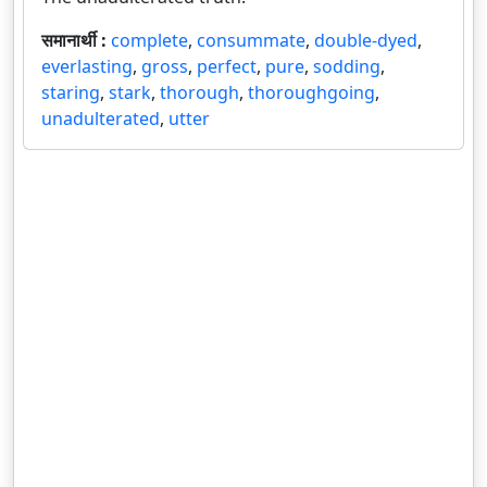
समानार्थी :
complete
,
consummate
,
double-dyed
,
everlasting
,
gross
,
perfect
,
pure
,
sodding
,
staring
,
stark
,
thorough
,
thoroughgoing
,
unadulterated
,
utter