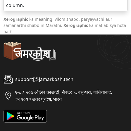
column.
Xerographic
ka meaning, vilom shabd, paryayvachi aur
samanarthi shabd in Marathi.
Xerographic
ka matlab kya hota
hai?
support[@]amarkosh.tech
ए-८ / ५०४ ऑलिव काउण्टी, सैक्टर ५, वसुन्धरा, गाजियाबाद,
२०१०१२ उत्तर प्रदेश, भारत