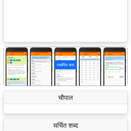
स्थापित करा
पिछला
अगला
चौपाल
चर्चित शब्द