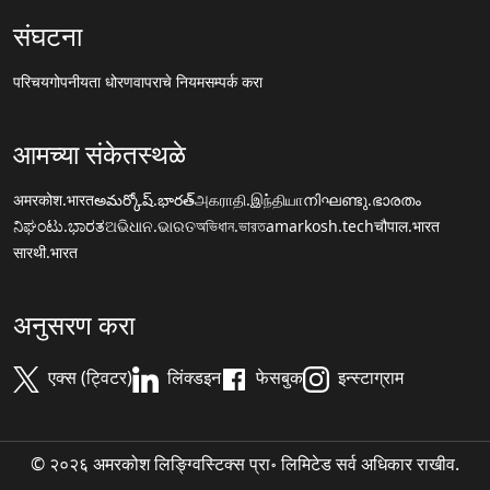
संघटना
परिचय
गोपनीयता धोरण
वापराचे नियम
सम्पर्क करा
आमच्या संकेतस्थळे
अमरकोश.भारत
అమర్కోష్.భారత్
அகராதி.இந்தியா
നിഘണ്ടു.ഭാരതം
ನಿಘಂಟು.ಭಾರತ
ଅଭିଧାନ.ଭାରତ
অভিধান.ভারত
amarkosh.tech
चौपाल.भारत
सारथी.भारत
अनुसरण करा
एक्स (ट्विटर)
लिंक्डइन
फेसबुक
इन्स्टाग्राम
© २०२६ अमरकोश लिङ्ग्विस्टिक्स प्रा॰ लिमिटेड सर्व अधिकार राखीव.