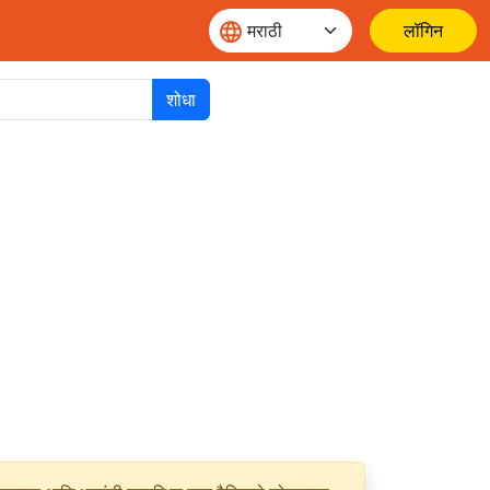
लॉगिन
शोधा