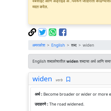
वेबसाइट आणि अँड्रॉइड अॅपवरून जाहिराती काढण्यासाठी क
मदत करेल.
अमरकोश
English
शब्द
widen
English शब्दकोषातील
widen
शब्दाचा अर्थ आणि समान
widen
verb
अर्थ :
Become broader or wider or more e
उदाहरणे :
The road widened.