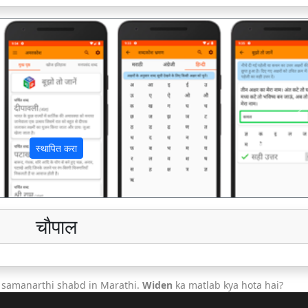
अ
स्थापित करा
चौपाल
 samanarthi shabd in Marathi.
Widen
ka matlab kya hota hai?