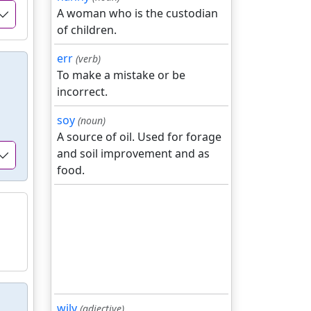
A woman who is the custodian
of children.
err
(verb)
To make a mistake or be
incorrect.
soy
(noun)
A source of oil. Used for forage
and soil improvement and as
food.
wily
(adjective)