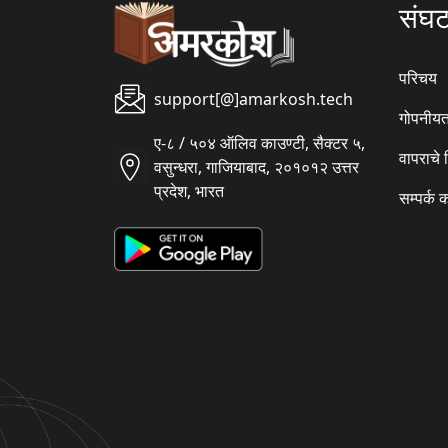
संघ
परिचय
support[@]amarkosh.tech
गोपनीयत
ए-८ / ५०४ ऑलिव काउण्टी, सैक्टर ५,
वापराचे
वसुन्धरा, गाजियाबाद, २०१०१२ उत्तर
प्रदेश, भारत
सम्पर्क 