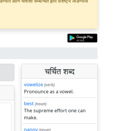
यात आणि भाषांशी सम्बन्धित इतर वैशिष्ट्ये जोडण्यास
चर्चित शब्द
vowelize
(verb)
Pronounce as a vowel.
best
(noun)
The supreme effort one can
make.
nanny
(noun)