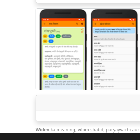
पिछला
Widen
ka meaning, vilom shabd, paryayvachi aur