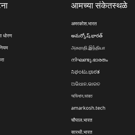
टना
आमच्या संकेतस्थळे
अमरकोश.भारत
ा धोरण
అమర్కోష్.భారత్
 नियम
அகராதி.இந்தியா
करा
നിഘണ്ടു.ഭാരതം
ನಿಘಂಟು.ಭಾರತ
ଅଭିଧାନ.ଭାରତ
অভিধান.ভারত
amarkosh.tech
चौपाल.भारत
सारथी.भारत