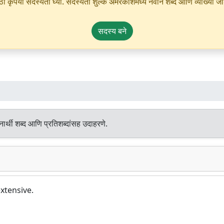
ृपया सदस्यता घ्या. सदस्यता शुल्क अमरकोशमध्ये नवीन शब्द आणि व्याख्या जोडण्
सदस्य बने
ार्थी शब्द आणि प्रतिशब्दांसह उदाहरणे.
xtensive.