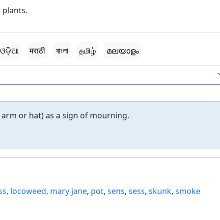
 plants.
ଓଡ଼ିଆ
मराठी
বাংলা
தமிழ்
മലയാളം
arm or hat) as a sign of mourning.
ss
,
locoweed
,
mary jane
,
pot
,
sens
,
sess
,
skunk
,
smoke