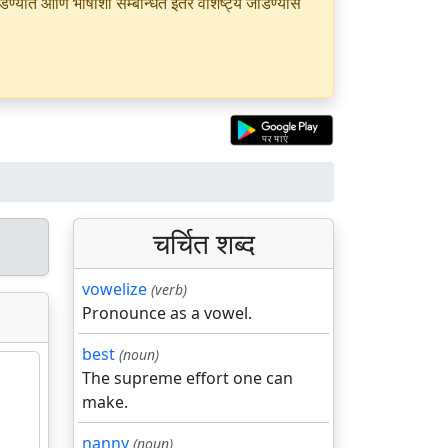
यात आणि भाषांशी सम्बन्धित इतर वैशिष्ट्ये जोडण्यास
चर्चित शब्द
vowelize
(verb)
Pronounce as a vowel.
best
(noun)
The supreme effort one can
make.
nanny
(noun)