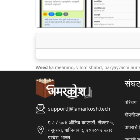
Weed
ka meaning, vilom shabd, paryayvachi aur
संघ
परिचय
support[@]amarkosh.tech
गोपनीयत
ए-८ / ५०४ ऑलिव काउण्टी, सैक्टर ५,
वापराचे
वसुन्धरा, गाजियाबाद, २०१०१२ उत्तर
प्रदेश, भारत
सम्पर्क 