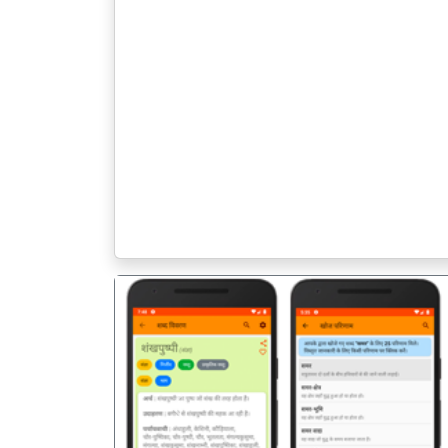
पिछला