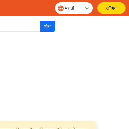
लॉगिन
शोधा