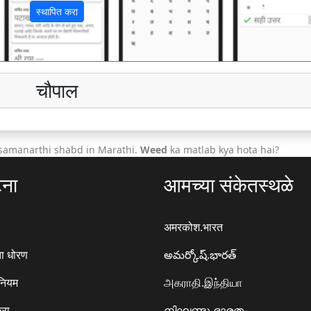
स्थापित करा
चौपाल
 samanarthi shabd in Marathi.
Weed
ka matlab kya hota hai?
टना
आमच्या संकेतस्थळे
अमरकोश.भारत
ा धोरण
అమర్కోష్.భారత్
 नियम
அகராதி.இந்தியா
करा
നിഘണ്ടു.ഭാരതം