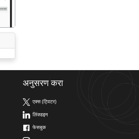
अनुसरण करा
एक्स (ट्विटर)
लिंक्डइन
फेसबुक