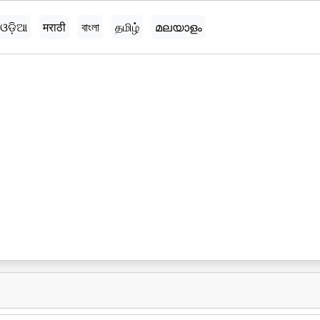
ଓଡ଼ିଆ
मराठी
বাংলা
தமிழ்
മലയാളം