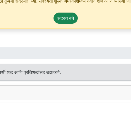
ृपया सदस्यता घ्या. सदस्यता शुल्क अमरकोशमध्ये नवीन शब्द आणि व्याख्या जोडण्
सदस्य बने
्थी शब्द आणि प्रतिशब्दांसह उदाहरणे.