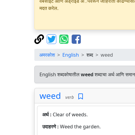
वेबसाइट आणि अँड्रॉइड अॅपवरून जाहिराती काढण्यासाठी क
मदत करेल.
अमरकोश
English
शब्द
weed
English शब्दकोषातील
weed
शब्दाचा अर्थ आणि समानार
weed
verb
अर्थ :
Clear of weeds.
उदाहरणे :
Weed the garden.