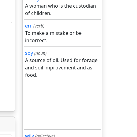
A woman who is the custodian
of children.
err
(verb)
To make a mistake or be
incorrect.
soy
(noun)
A source of oil. Used for forage
and soil improvement and as
food.
wily
(adjective)