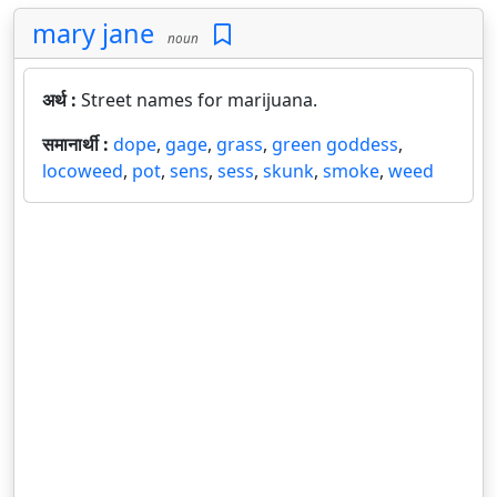
mary jane
noun
अर्थ :
Street names for marijuana.
समानार्थी :
dope
,
gage
,
grass
,
green goddess
,
locoweed
,
pot
,
sens
,
sess
,
skunk
,
smoke
,
weed