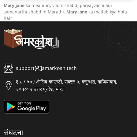
Mary jane
ka meaning, vilom shabd, paryayvachi aur
samanarthi shabd in Marathi.
Mary jane
ka matlab kya hota
hai?
support[@]amarkosh.tech
ए-८ / ५०४ ऑलिव काउण्टी, सैक्टर ५, वसुन्धरा, गाजियाबाद,
२०१०१२ उत्तर प्रदेश, भारत
संघटना