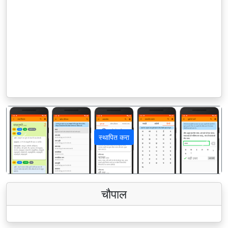
स्थापित करा
पिछला
अगला
चौपाल