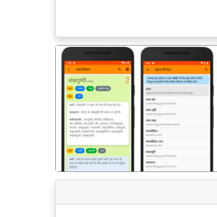
पिछला