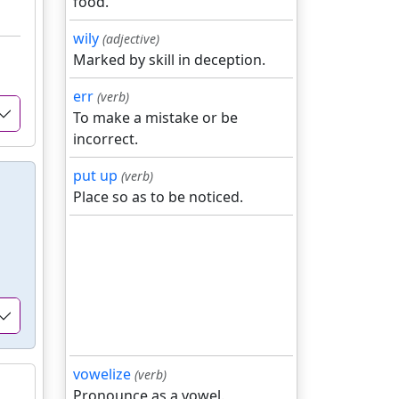
food.
wily
(adjective)
Marked by skill in deception.
err
(verb)
To make a mistake or be
incorrect.
put up
(verb)
Place so as to be noticed.
vowelize
(verb)
Pronounce as a vowel.