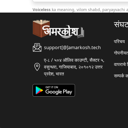
Voiceless
ka meaning, vilom shabd, paryayvachi 
संघ
परिचय
support[@]amarkosh.tech
गोपनीयत
ए-८ / ५०४ ऑलिव काउण्टी, सैक्टर ५,
वापराचे
वसुन्धरा, गाजियाबाद, २०१०१२ उत्तर
प्रदेश, भारत
सम्पर्क 