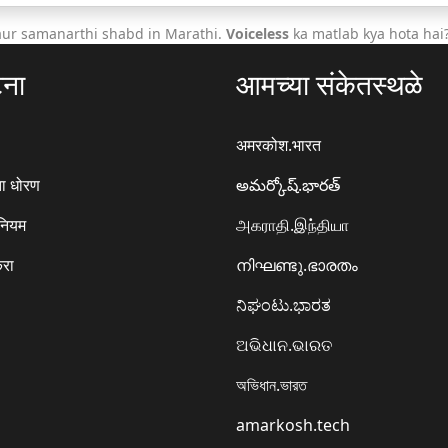
aur samanarthi shabd in Marathi.
Voiceless
ka matlab kya hota hai
टना
आमच्या संकेतस्थळे
अमरकोश.भारत
ा धोरण
అమర్కోష్.భారత్
 नियम
அகராதி.இந்தியா
करा
നിഘണ്ടു.ഭാരതം
ನಿಘಂಟು.ಭಾರತ
ଅଭିଧାନ.ଭାରତ
অভিধান.ভারত
amarkosh.tech