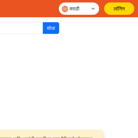
लॉगिन
शोधा