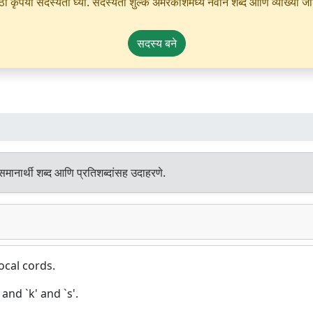
ृपया सदस्यता घ्या. सदस्यता शुल्क अमरकोशमध्ये नवीन शब्द आणि व्याख्या जोडण्
सदस्य बने
मानार्थी शब्द आणि प्रतिशब्दांसह उदाहरणे.
ocal cords.
nd `k' and `s'.