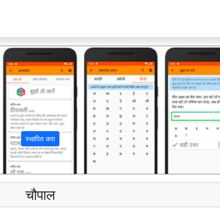
अ
स्थापित करा
चौपाल