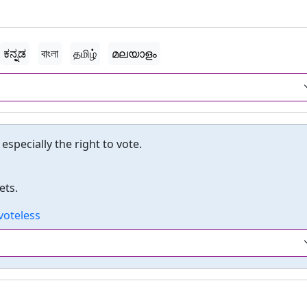
ಕನ್ನಡ
বাংলা
தமிழ்
മലയാളം
especially the right to vote.
ets.
voteless