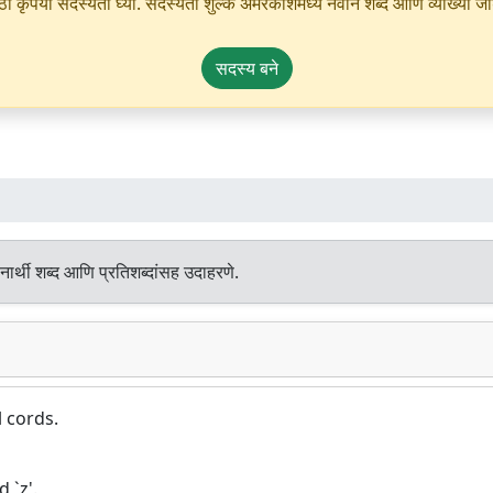
ृपया सदस्यता घ्या. सदस्यता शुल्क अमरकोशमध्ये नवीन शब्द आणि व्याख्या जोडण्
सदस्य बने
ार्थी शब्द आणि प्रतिशब्दांसह उदाहरणे.
 cords.
 `z'.