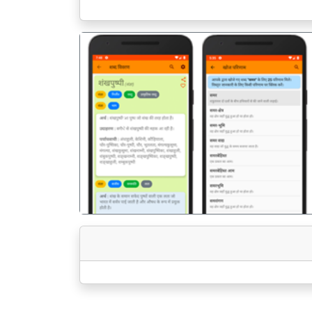
पिछला