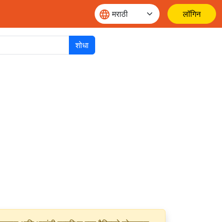
लॉगिन
शोधा