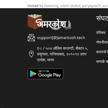
Voiced
ka meaning, vilom shabd, paryayvachi au
संघ
परिचय
support[@]amarkosh.tech
गोपनीयत
ए-८ / ५०४ ऑलिव काउण्टी, सैक्टर ५,
वापराचे
वसुन्धरा, गाजियाबाद, २०१०१२ उत्तर
प्रदेश, भारत
सम्पर्क 