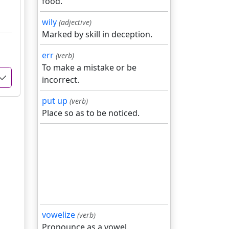
food.
wily
(adjective)
Marked by skill in deception.
err
(verb)
To make a mistake or be
incorrect.
put up
(verb)
Place so as to be noticed.
vowelize
(verb)
Pronounce as a vowel.