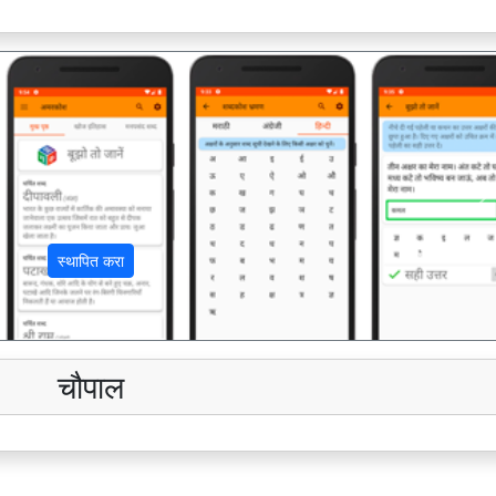
अ
स्थापित करा
चौपाल