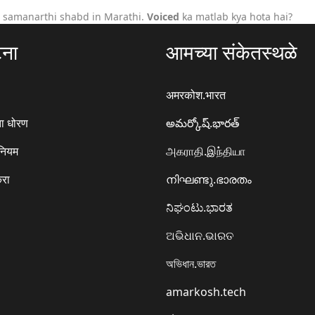
r samanarthi shabd in Marathi.
Voiced
ka matlab kya hota hai?
टना
आमच्या संकेतस्थळे
अमरकोश.भारत
ा धोरण
అమర్కోష్.భారత్
 नियम
அகராதி.இந்தியா
करा
നിഘണ്ടു.ഭാരതം
ನಿಘಂಟು.ಭಾರತ
ଅଭିଧାନ.ଭାରତ
অভিধান.ভারত
amarkosh.tech