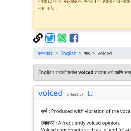
वेबसाइट आणि अँड्रॉइड अॅपवरून जाहिराती काढण्यासाठी क
मदत करेल.
अमरकोश
English
शब्द
voiced
English शब्दकोषातील
voiced
शब्दाचा अर्थ आणि समान
voiced
adjective
अर्थ :
Produced with vibration of the vocal
उदाहरणे :
A frequently voiced opinion.
Voiced consonants such as `b' and `g' and