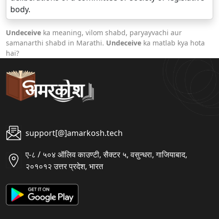
body.
Undeceive
ka meaning, vilom shabd, paryayvachi aur
samanarthi shabd in Marathi.
Undeceive
ka matlab kya hota
hai?
support[@]amarkosh.tech
ए-८ / ५०४ ऑलिव काउण्टी, सैक्टर ५, वसुन्धरा, गाजियाबाद,
२०१०१२ उत्तर प्रदेश, भारत