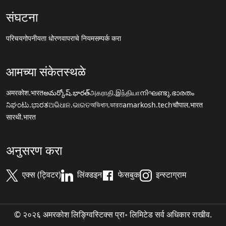
संघटना
परिचय
गोपनीयता धोरण
वापराचे नियम
सम्पर्क करा
आमच्या संकेतस्थळे
अमरकोश.भारत
అమర్కోష్.భారత్
அகராதி.இந்தியா
നിഘണ്ടു.ഭാരതം
ನಿಘಂಟು.ಭಾರತ
ଅଭିଧାନ.ଭାରତ
অভিধান.ভারত
amarkosh.tech
चौपाल.भारत
सारथी.भारत
अनुसरण करा
एक्स (ट्विटर)
लिंक्डइन
फेसबुक
इन्स्टाग्राम
© २०२६ अमरकोश लिङ्ग्विस्टिक्स प्रा॰ लिमिटेड सर्व अधिकार राखीव.