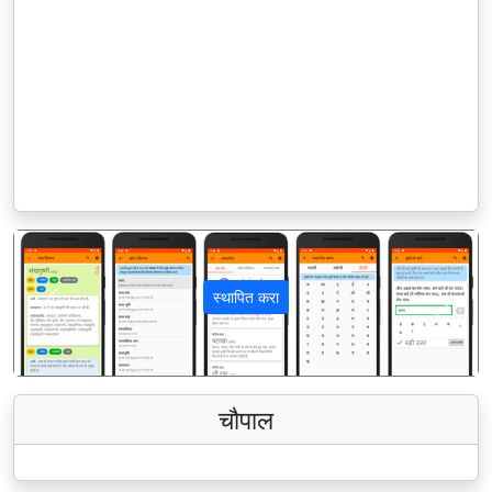
स्थापित करा
पिछला
अगला
चौपाल