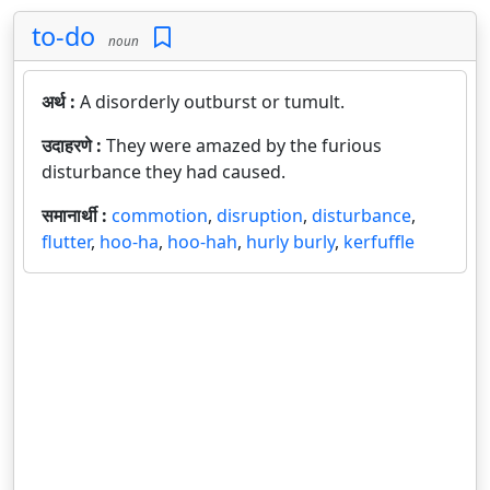
to-do
noun
अर्थ :
A disorderly outburst or tumult.
उदाहरणे :
They were amazed by the furious
disturbance they had caused.
समानार्थी :
commotion
,
disruption
,
disturbance
,
flutter
,
hoo-ha
,
hoo-hah
,
hurly burly
,
kerfuffle