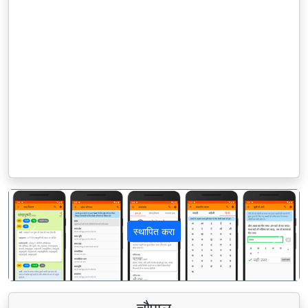
स्थापित करा
पिछला
अगला