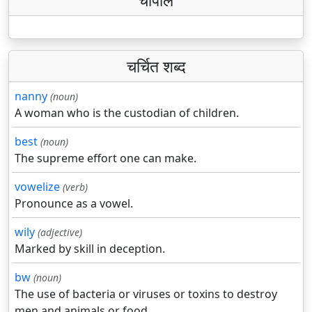
चौपाल
चर्चित शब्द
nanny
(noun)
A woman who is the custodian of children.
best
(noun)
The supreme effort one can make.
vowelize
(verb)
Pronounce as a vowel.
wily
(adjective)
Marked by skill in deception.
bw
(noun)
The use of bacteria or viruses or toxins to destroy
men and animals or food.