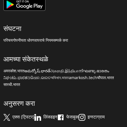
संघटना
परिचय
गोपनीयता धोरण
वापराचे नियम
सम्पर्क करा
आमच्या संकेतस्थळे
अमरकोश.भारत
అమర్కోష్.భారత్
அகராதி.இந்தியா
നിഘണ്ടു.ഭാരതം
ನಿಘಂಟು.ಭಾರತ
ଅଭିଧାନ.ଭାରତ
অভিধান.ভারত
amarkosh.tech
चौपाल.भारत
सारथी.भारत
अनुसरण करा
एक्स (ट्विटर)
लिंक्डइन
फेसबुक
इन्स्टाग्राम