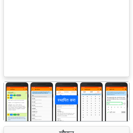
स्थापित करा
पिछला
अगला