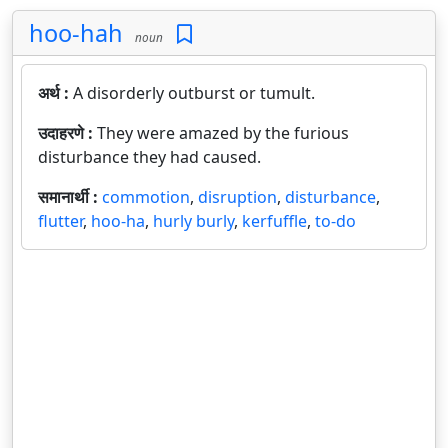
hoo-hah
noun
अर्थ :
A disorderly outburst or tumult.
उदाहरणे :
They were amazed by the furious
disturbance they had caused.
समानार्थी :
commotion
,
disruption
,
disturbance
,
flutter
,
hoo-ha
,
hurly burly
,
kerfuffle
,
to-do