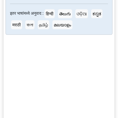
इतर भाषांमध्ये अनुवाद :
हिन्दी
తెలుగు
ଓଡ଼ିଆ
ಕನ್ನಡ
मराठी
বাংলা
தமிழ்
മലയാളം