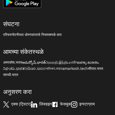
संघटना
परिचय
गोपनीयता धोरण
वापराचे नियम
सम्पर्क करा
आमच्या संकेतस्थळे
अमरकोश.भारत
అమర్కోష్.భారత్
அகராதி.இந்தியா
നിഘണ്ടു.ഭാരതം
ನಿಘಂಟು.ಭಾರತ
ଅଭିଧାନ.ଭାରତ
অভিধান.ভারত
amarkosh.tech
चौपाल.भारत
सारथी.भारत
अनुसरण करा
एक्स (ट्विटर)
लिंक्डइन
फेसबुक
इन्स्टाग्राम