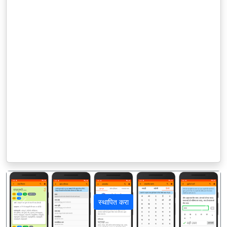
स्थापित करा
पिछला
अगला