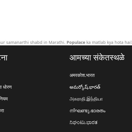
aur samanarthi shabd in Marathi.
Populace
ka matlab kya hota hai
टना
आमच्या संकेतस्थळे
अमरकोश.भारत
ा धोरण
అమర్కోష్.భారత్
 नियम
அகராதி.இந்தியா
करा
നിഘണ്ടു.ഭാരതം
ನಿಘಂಟು.ಭಾರತ