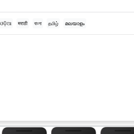
ଓଡ଼ିଆ
मराठी
বাংলা
தமிழ்
മലയാളം