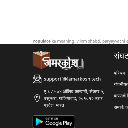
Populace
ka meaning, vilom shabd, paryayvachi 
संघ
परिचय
support[@]amarkosh.tech
गोपनीयत
ए-८ / ५०४ ऑलिव काउण्टी, सैक्टर ५,
वापराचे
वसुन्धरा, गाजियाबाद, २०१०१२ उत्तर
प्रदेश, भारत
सम्पर्क 