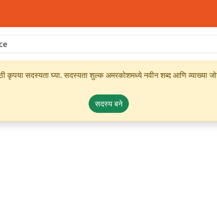
ृपया सदस्यता घ्या. सदस्यता शुल्क अमरकोशमध्ये नवीन शब्द आणि व्याख्या जोडण्
सदस्य बने