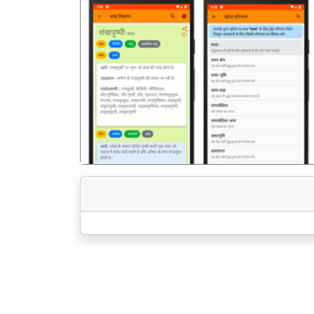
पिछला