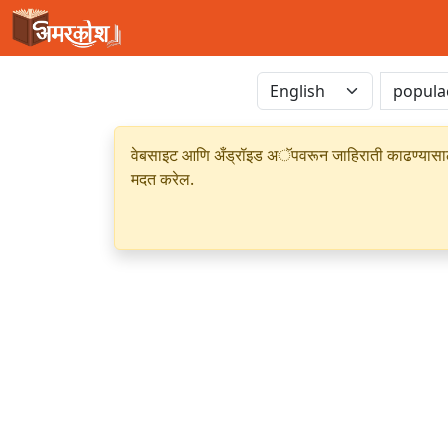
वेबसाइट आणि अँड्रॉइड अॅपवरून जाहिराती काढण्यासाठी क
मदत करेल.