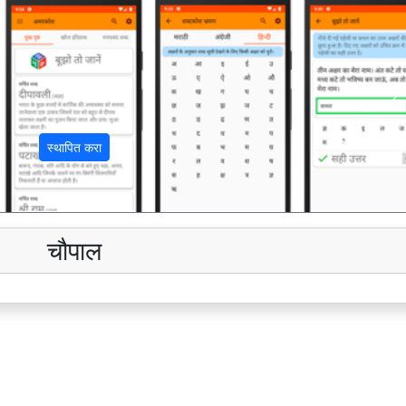
अ
स्थापित करा
चौपाल