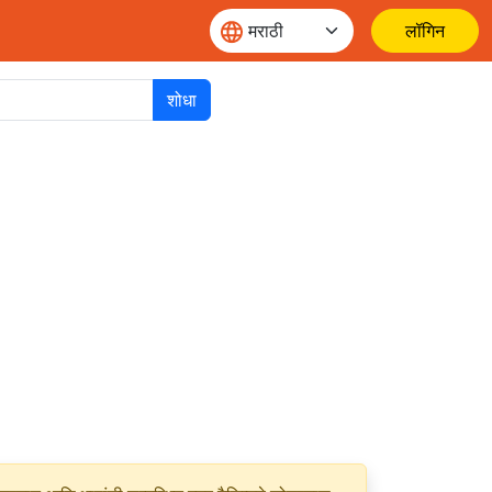
लॉगिन
शोधा