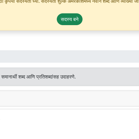
ृपया सदस्यता घ्या. सदस्यता शुल्क अमरकोशमध्ये नवीन शब्द आणि व्याख्या जोडण्
सदस्य बने
समानार्थी शब्द आणि प्रतिशब्दांसह उदाहरणे.
.