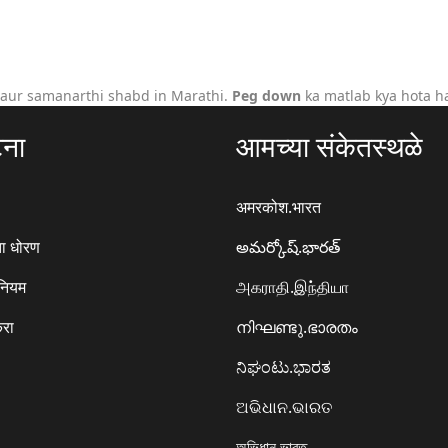
 aur samanarthi shabd in Marathi.
Peg down
ka matlab kya hota ha
टना
आमच्या संकेतस्थळे
अमरकोश.भारत
ा धोरण
అమర్కోష్.భారత్
 नियम
அகராதி.இந்தியா
करा
നിഘണ്ടു.ഭാരതം
ನಿಘಂಟು.ಭಾರತ
ଅଭିଧାନ.ଭାରତ
অভিধান.ভারত