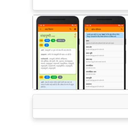
पिछला