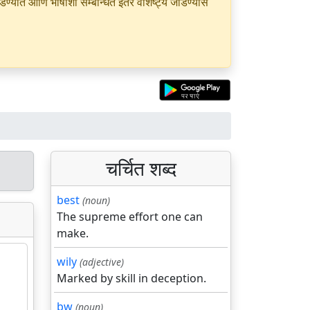
यात आणि भाषांशी सम्बन्धित इतर वैशिष्ट्ये जोडण्यास
चर्चित शब्द
best
(noun)
The supreme effort one can
make.
wily
(adjective)
Marked by skill in deception.
bw
(noun)