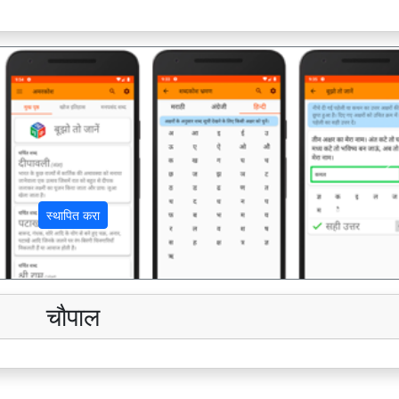
अ
स्थापित करा
चौपाल