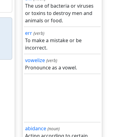
The use of bacteria or viruses
or toxins to destroy men and
animals or food.
err
(verb)
To make a mistake or be
incorrect.
vowelize
(verb)
Pronounce as a vowel.
abidance
(noun)
Acting according to certain