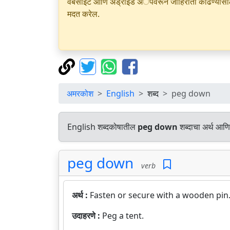
वेबसाइट आणि अँड्रॉइड अॅपवरून जाहिराती काढण्यासाठी क
मदत करेल.
अमरकोश
English
शब्द
peg down
English शब्दकोषातील
peg down
शब्दाचा अर्थ आणि 
peg down
verb
अर्थ :
Fasten or secure with a wooden pin
उदाहरणे :
Peg a tent.