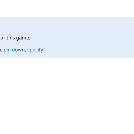
or this game.
n
,
pin down
,
specify