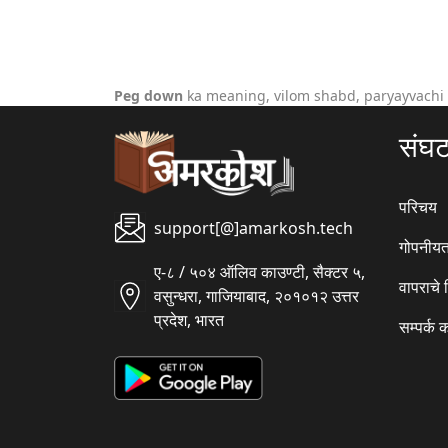
Peg down
ka meaning, vilom shabd, paryayvachi
संघ
परिचय
support[@]amarkosh.tech
गोपनीयत
ए-८ / ५०४ ऑलिव काउण्टी, सैक्टर ५,
वापराचे
वसुन्धरा, गाजियाबाद, २०१०१२ उत्तर
प्रदेश, भारत
सम्पर्क 