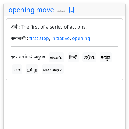
opening move
noun
अर्थ :
The first of a series of actions.
समानार्थी :
first step
,
initiative
,
opening
इतर भाषांमध्ये अनुवाद :
తెలుగు
हिन्दी
ଓଡ଼ିଆ
ಕನ್ನಡ
বাংলা
தமிழ்
മലയാളം