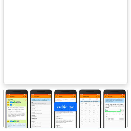
स्थापित करा
पिछला
अगला