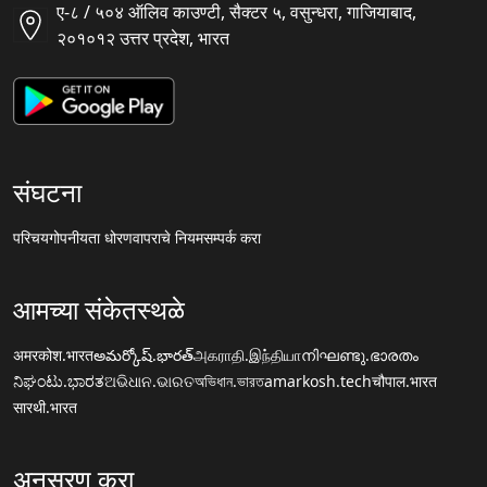
ए-८ / ५०४ ऑलिव काउण्टी, सैक्टर ५, वसुन्धरा, गाजियाबाद,
२०१०१२ उत्तर प्रदेश, भारत
संघटना
परिचय
गोपनीयता धोरण
वापराचे नियम
सम्पर्क करा
आमच्या संकेतस्थळे
अमरकोश.भारत
అమర్కోష్.భారత్
அகராதி.இந்தியா
നിഘണ്ടു.ഭാരതം
ನಿಘಂಟು.ಭಾರತ
ଅଭିଧାନ.ଭାରତ
অভিধান.ভারত
amarkosh.tech
चौपाल.भारत
सारथी.भारत
अनुसरण करा