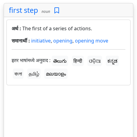
first step
noun
अर्थ :
The first of a series of actions.
समानार्थी :
initiative
,
opening
,
opening move
इतर भाषांमध्ये अनुवाद :
తెలుగు
हिन्दी
ଓଡ଼ିଆ
ಕನ್ನಡ
বাংলা
தமிழ்
മലയാളം