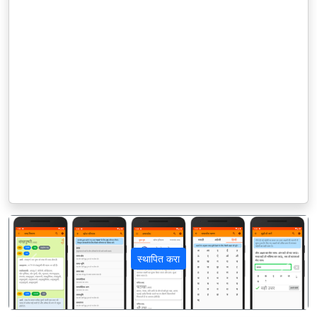
स्थापित करा
पिछला
अगला