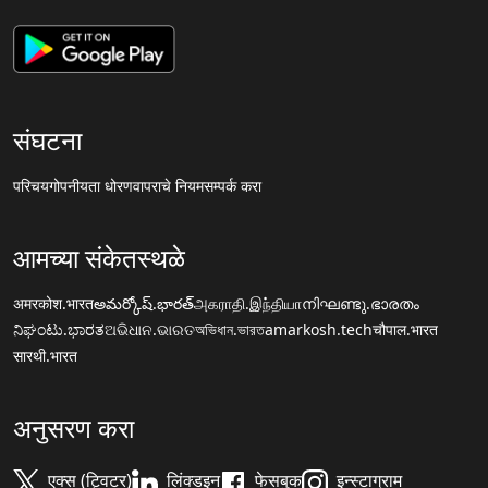
संघटना
परिचय
गोपनीयता धोरण
वापराचे नियम
सम्पर्क करा
आमच्या संकेतस्थळे
अमरकोश.भारत
అమర్కోష్.భారత్
அகராதி.இந்தியா
നിഘണ്ടു.ഭാരതം
ನಿಘಂಟು.ಭಾರತ
ଅଭିଧାନ.ଭାରତ
অভিধান.ভারত
amarkosh.tech
चौपाल.भारत
सारथी.भारत
अनुसरण करा
एक्स (ट्विटर)
लिंक्डइन
फेसबुक
इन्स्टाग्राम