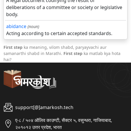
A legal document codifying the result of
deliberations of a committee or society or legislative
body.
abidance
(noun)
Acting according to certain accepted standards.
First step
ka meaning, vilom shabd, paryayvachi aur
samanarthi shabd in Marathi.
First step
ka matlab kya hota
hai?
support[@]amarkosh.tech
ए-८ / ५०४ ऑलिव काउण्टी, सैक्टर ५, वसुन्धरा, गाजियाबाद,
२०१०१२ उत्तर प्रदेश, भारत