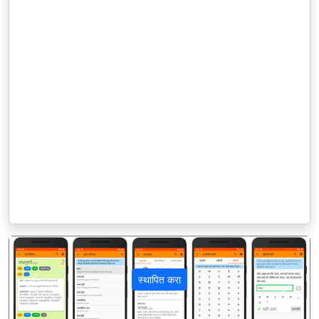
स्थापित करा
पिछला
अगला