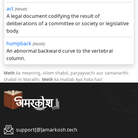
act
(noun)
A legal document codifying the result of
deliberations of a committee or society or legislative
body.
humpback
(noun)
An abnormal backward curve to the vertebral
column.
Meth
ka meaning, vilom shabd, paryayvachi aur samanarthi
shabd in Marathi.
Meth
ka matlab kya hota hai?
support[@]amarkosh.tech