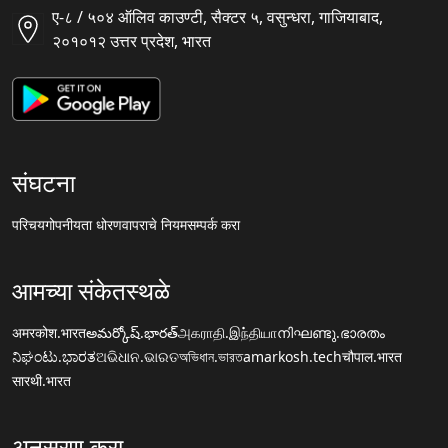
ए-८ / ५०४ ऑलिव काउण्टी, सैक्टर ५, वसुन्धरा, गाजियाबाद,
२०१०१२ उत्तर प्रदेश, भारत
संघटना
परिचय
गोपनीयता धोरण
वापराचे नियम
सम्पर्क करा
आमच्या संकेतस्थळे
अमरकोश.भारत
అమర్కోష్.భారత్
அகராதி.இந்தியா
നിഘണ്ടു.ഭാരതം
ನಿಘಂಟು.ಭಾರತ
ଅଭିଧାନ.ଭାରତ
অভিধান.ভারত
amarkosh.tech
चौपाल.भारत
सारथी.भारत
अनुसरण करा