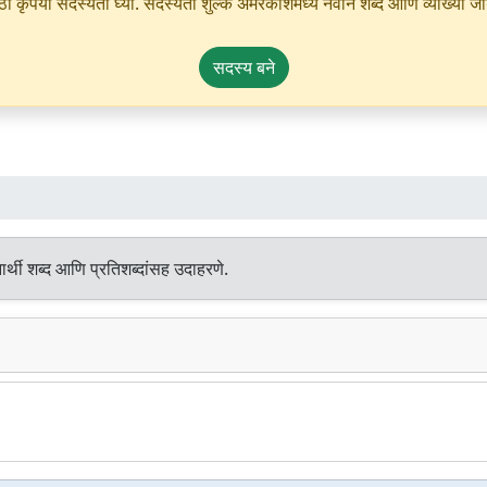
ृपया सदस्यता घ्या. सदस्यता शुल्क अमरकोशमध्ये नवीन शब्द आणि व्याख्या जोडण्
सदस्य बने
र्थी शब्द आणि प्रतिशब्दांसह उदाहरणे.