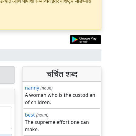
यात आणि भाषांशी सम्बन्धित इतर वैशिष्ट्ये जोडण्यास
चर्चित शब्द
nanny
(noun)
A woman who is the custodian
of children.
best
(noun)
The supreme effort one can
make.