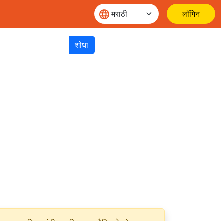
लॉगिन
शोधा