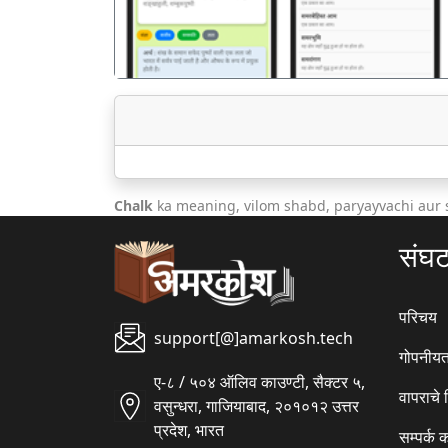
Chalk
ka meaning, vilom shabd, paryayvachi aur
संघ
परिचय
support[@]amarkosh.tech
गोपनीयत
ए-८ / ५०४ ऑलिव काउण्टी, सैक्टर ५,
वापराचे
वसुन्धरा, गाजियाबाद, २०१०१२ उत्तर
प्रदेश, भारत
सम्पर्क 