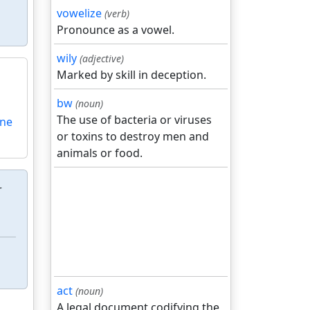
vowelize
(verb)
Pronounce as a vowel.
wily
(adjective)
Marked by skill in deception.
bw
(noun)
The use of bacteria or viruses
ne
or toxins to destroy men and
animals or food.
r
act
(noun)
A legal document codifying the