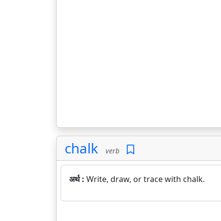
chalk
verb
अर्थ :
Write, draw, or trace with chalk.