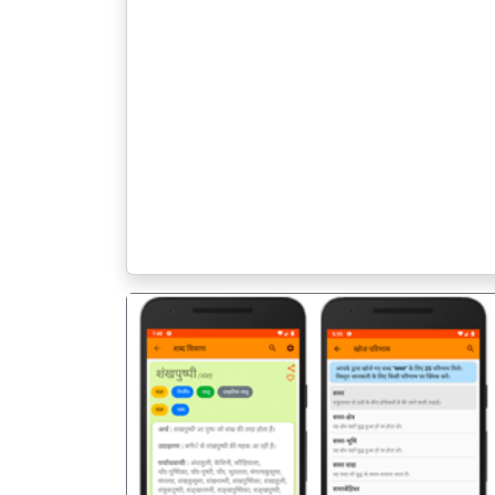
पिछला