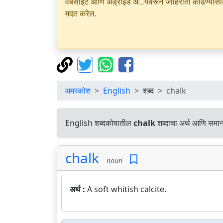
वेबसाइट आणि अँड्रॉइड अॅपवरून जाहिराती काढण्यासाठी क
मदत करेल.
अमरकोश
English
शब्द
chalk
English शब्दकोषातील
chalk
शब्दाचा अर्थ आणि समाना
chalk
noun
अर्थ :
A soft whitish calcite.