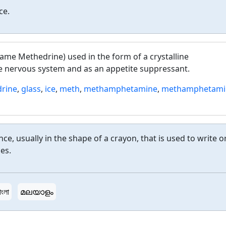
ce.
me Methedrine) used in the form of a crystalline
he nervous system and as an appetite suppressant.
rine
,
glass
,
ice
,
meth
,
methamphetamine
,
methamphetami
nce, usually in the shape of a crayon, that is used to write o
es.
াংলা
മലയാളം