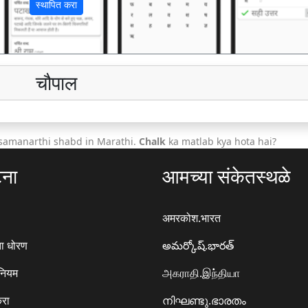
स्थापित करा
चौपाल
 samanarthi shabd in Marathi.
Chalk
ka matlab kya hota hai?
टना
आमच्या संकेतस्थळे
अमरकोश.भारत
ा धोरण
అమర్కోష్.భారత్
 नियम
அகராதி.இந்தியா
करा
നിഘണ്ടു.ഭാരതം