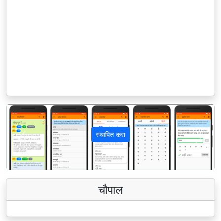
स्थापित करा
पिछला
अगला
चौपाल