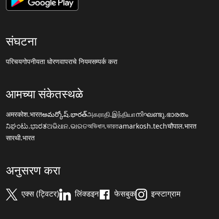
संघटना
परिचय
गोपनीयता धोरण
वापराचे नियम
सम्पर्क करा
आमच्या संकेतस्थळे
अमरकोश.भारत
అమర్కోష్.భారత్
அகராதி.இந்தியா
നിഘണ്ടു.ഭാരതം
ನಿಘಂಟು.ಭಾರತ
ଅଭିଧାନ.ଭାରତ
অভিধান.ভারত
amarkosh.tech
चौपाल.भारत
सारथी.भारत
अनुसरण करा
एक्स (ट्विटर)
लिंक्डइन
फेसबुक
इन्स्टाग्राम