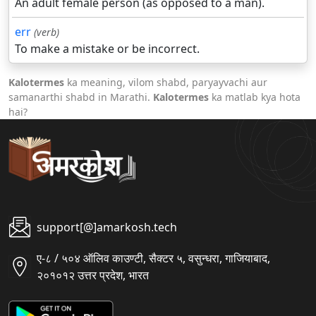
An adult female person (as opposed to a man).
err
(verb)
To make a mistake or be incorrect.
Kalotermes
ka meaning, vilom shabd, paryayvachi aur
samanarthi shabd in Marathi.
Kalotermes
ka matlab kya hota
hai?
support[@]amarkosh.tech
ए-८ / ५०४ ऑलिव काउण्टी, सैक्टर ५, वसुन्धरा, गाजियाबाद,
२०१०१२ उत्तर प्रदेश, भारत