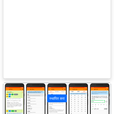
स्थापित करा
पिछला
अगला