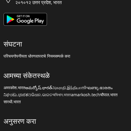
२०१०१२ उत्तर प्रदेश, भारत
संघटना
परिचय
गोपनीयता धोरण
वापराचे नियम
सम्पर्क करा
आमच्या संकेतस्थळे
अमरकोश.भारत
అమర్కోష్.భారత్
அகராதி.இந்தியா
നിഘണ്ടു.ഭാരതം
ನಿಘಂಟು.ಭಾರತ
ଅଭିଧାନ.ଭାରତ
অভিধান.ভারত
amarkosh.tech
चौपाल.भारत
सारथी.भारत
अनुसरण करा