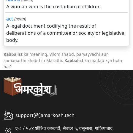
A woman who is the custodian of children.
act
(noun)
A legal document codifying the result of
deliberations of a committee or society or legislative
body.
Kabbalist
ka meaning, vilom shabd, paryayvachi aur
samanarthi shabd in Marathi.
Kabbalist
ka matlab kya hota
hai?
support[@]amarkosh.tech
ए-८ / ५०४ ऑलिव काउण्टी, सैक्टर ५, वसुन्धरा, गाजियाबाद,