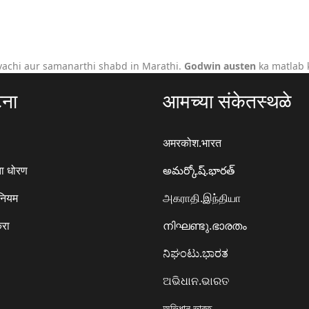
vachi aur samanarthi shabd in Marathi.
Godwin austen
ka matlab k
टना
आमच्या संकेतस्थळे
अमरकोश.भारत
ा धोरण
అమర్కోష్.భారత్
 नियम
அகராதி.இந்தியா
करा
നിഘണ്ടു.ഭാരതം
ನಿಘಂಟು.ಭಾರತ
ଅଭିଧାନ.ଭାରତ
অভিধান.ভারত