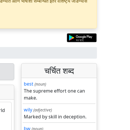
यात आणि भाषांशी सम्बन्धित इतर वैशिष्ट्ये जोडण्यास
चर्चित शब्द
best
(noun)
The supreme effort one can
make.
wily
rld
(adjective)
Marked by skill in deception.
bw
(noun)