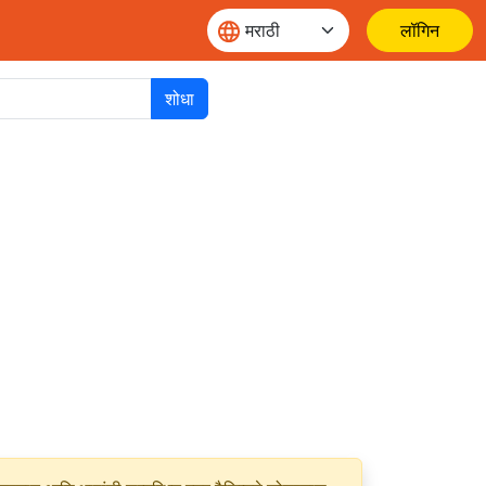
लॉगिन
शोधा