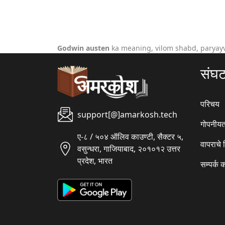
Godwin austen
ka meaning, vilom shabd, paryay
संघ
परिचय
support[@]amarkosh.tech
गोपनीयत
ए-८ / ५०४ ऑलिव काउण्टी, सैक्टर ५,
वापराचे
वसुन्धरा, गाजियाबाद, २०१०१२ उत्तर
प्रदेश, भारत
सम्पर्क 