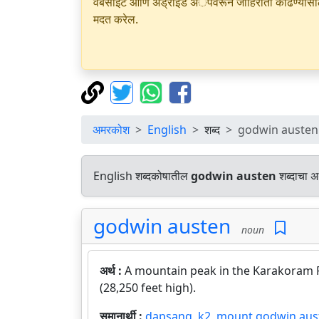
वेबसाइट आणि अँड्रॉइड अॅपवरून जाहिराती काढण्यासाठी क
मदत करेल.
अमरकोश
English
शब्द
godwin austen
English शब्दकोषातील
godwin austen
शब्दाचा अर
godwin austen
noun
अर्थ :
A mountain peak in the Karakoram R
(28,250 feet high).
समानार्थी :
dapsang
,
k2
,
mount godwin aus