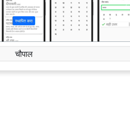
अ
स्थापित करा
चौपाल