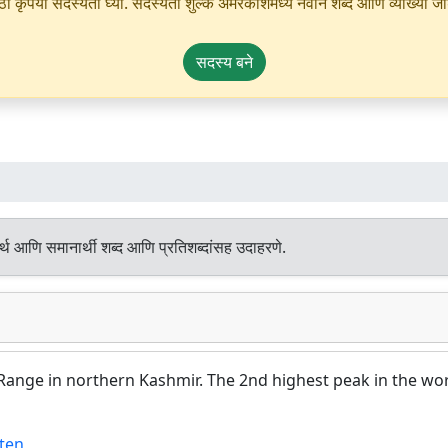
ृपया सदस्यता घ्या. सदस्यता शुल्क अमरकोशमध्ये नवीन शब्द आणि व्याख्या जोडण्
सदस्य बने
्थ आणि समानार्थी शब्द आणि प्रतिशब्दांसह उदाहरणे.
ange in northern Kashmir. The 2nd highest peak in the wo
ten