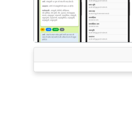
पिछला