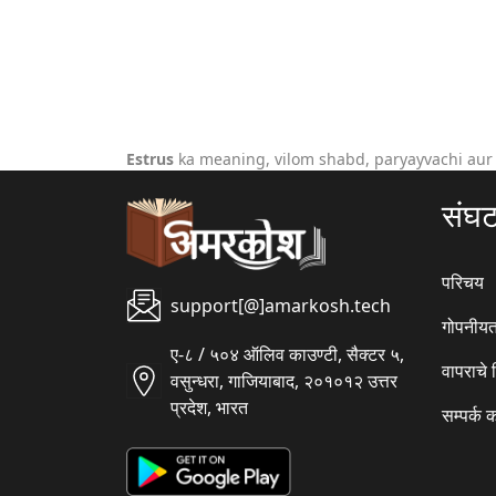
Estrus
ka meaning, vilom shabd, paryayvachi aur
संघ
परिचय
support[@]amarkosh.tech
गोपनीयत
ए-८ / ५०४ ऑलिव काउण्टी, सैक्टर ५,
वापराचे
वसुन्धरा, गाजियाबाद, २०१०१२ उत्तर
प्रदेश, भारत
सम्पर्क 