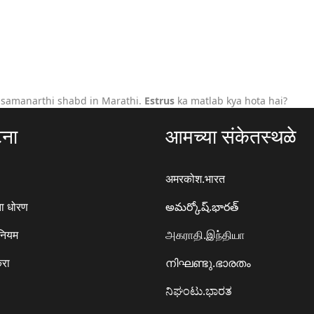
 samanarthi shabd in Marathi.
Estrus
ka matlab kya hota hai?
टना
आमच्या संकेतस्थळे
अमरकोश.भारत
ा धोरण
అమర్కోష్.భారత్
 नियम
அகராதி.இந்தியா
करा
നിഘണ്ടു.ഭാരതം
ನಿಘಂಟು.ಭಾರತ