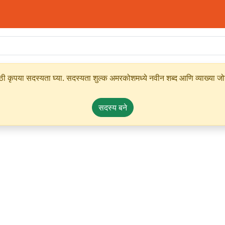
ृपया सदस्यता घ्या. सदस्यता शुल्क अमरकोशमध्ये नवीन शब्द आणि व्याख्या जोडण्
सदस्य बने