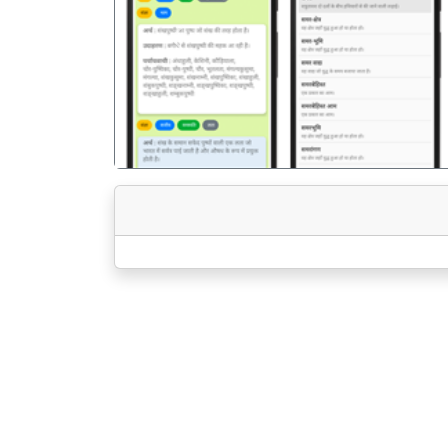
पिछला