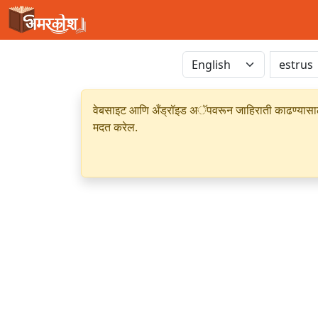
वेबसाइट आणि अँड्रॉइड अॅपवरून जाहिराती काढण्यासाठी क
मदत करेल.