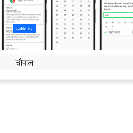
अ
स्थापित करा
चौपाल