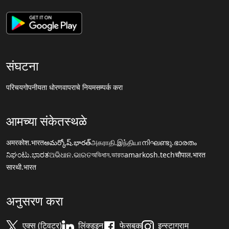
संघटना
परिचय
गोपनीयता धोरण
वापराचे नियम
सम्पर्क करा
आमच्या संकेतस्थळे
अमरकोश.भारत
అమర్కోష్.భారత్
அகராதி.இந்தியா
നിഘണ്ടു.ഭാരതം
ನಿಘಂಟು.ಭಾರತ
ଅଭିଧାନ.ଭାରତ
অভিধান.ভারত
amarkosh.tech
चौपाल.भारत
सारथी.भारत
अनुसरण करा
एक्स (ट्विटर)
लिंक्डइन
फेसबुक
इन्स्टाग्राम