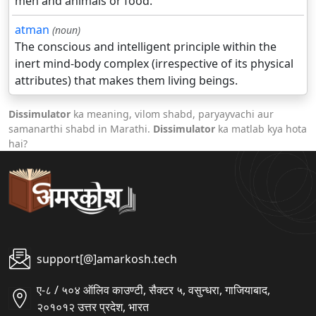
men and animals or food.
atman
(noun)
The conscious and intelligent principle within the
inert mind-body complex (irrespective of its physical
attributes) that makes them living beings.
Dissimulator
ka meaning, vilom shabd, paryayvachi aur
samanarthi shabd in Marathi.
Dissimulator
ka matlab kya hota
hai?
support[@]amarkosh.tech
ए-८ / ५०४ ऑलिव काउण्टी, सैक्टर ५, वसुन्धरा, गाजियाबाद,
२०१०१२ उत्तर प्रदेश, भारत