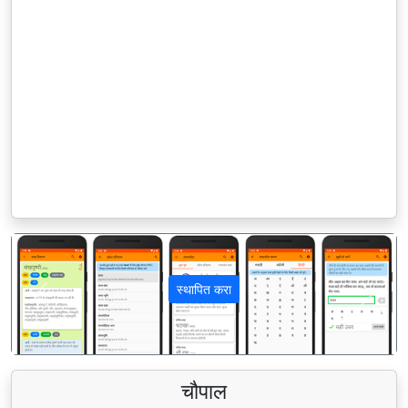
स्थापित करा
पिछला
अगला
चौपाल