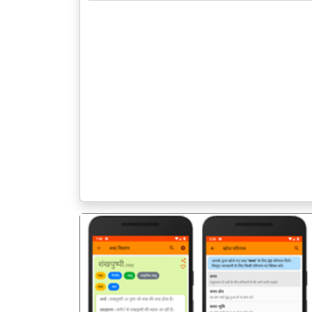
पिछला