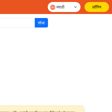
लॉगिन
शोधा