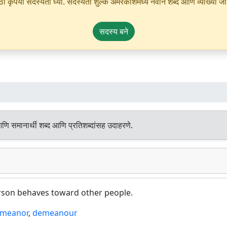
ृपया सदस्यता घ्या. सदस्यता शुल्क अमरकोशमध्ये नवीन शब्द आणि व्याख्या जोडण्
सदस्य बने
णि समानार्थी शब्द आणि प्रतिशब्दांसह उदाहरणे.
erson behaves toward other people.
meanor
,
demeanour