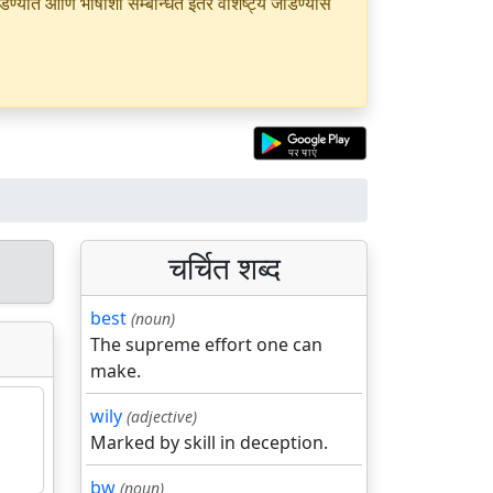
यात आणि भाषांशी सम्बन्धित इतर वैशिष्ट्ये जोडण्यास
चर्चित शब्द
best
(noun)
The supreme effort one can
make.
wily
(adjective)
Marked by skill in deception.
bw
(noun)