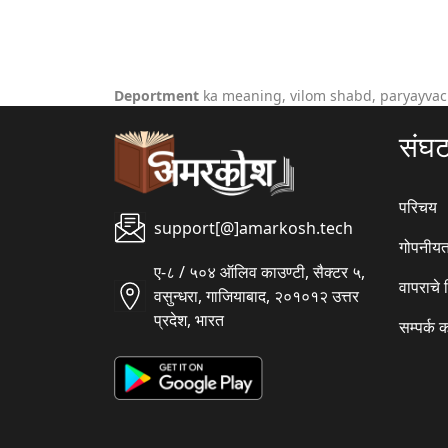
Deportment
ka meaning, vilom shabd, paryayvac
संघ
परिचय
support[@]amarkosh.tech
गोपनीयत
ए-८ / ५०४ ऑलिव काउण्टी, सैक्टर ५,
वापराचे
वसुन्धरा, गाजियाबाद, २०१०१२ उत्तर
प्रदेश, भारत
सम्पर्क 