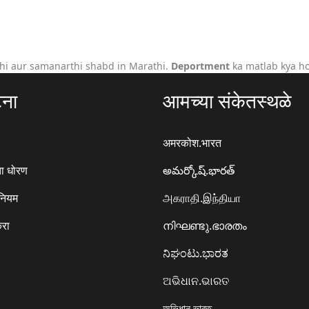
hi aur samanarthi shabd in Marathi.
Deportment
ka matlab kya ho
टना
आमच्या संकेतस्थळे
अमरकोश.भारत
ा धोरण
అమర్కోష్.భారత్
 नियम
அகராதி.இந்தியா
करा
നിഘണ്ടു.ഭാരതം
ನಿಘಂಟು.ಭಾರತ
ଅଭିଧାନ.ଭାରତ
অভিধান.ভারত