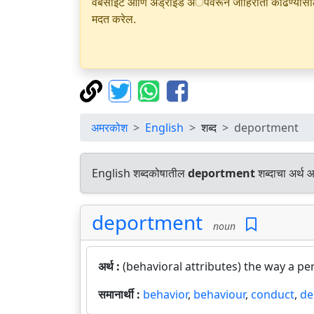
वेबसाइट आणि अँड्रॉइड अॅपवरून जाहिराती काढण्यासाठी क
मदत करेल.
अमरकोश
English
शब्द
deportment
English शब्दकोषातील
deportment
शब्दाचा अर्थ आ
deportment
noun
अर्थ :
(behavioral attributes) the way a p
समानार्थी :
behavior
,
behaviour
,
conduct
,
de