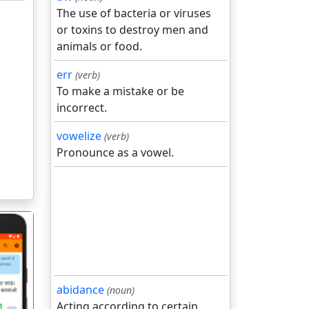
The use of bacteria or viruses
or toxins to destroy men and
animals or food.
err
(verb)
To make a mistake or be
incorrect.
vowelize
(verb)
Pronounce as a vowel.
abidance
(noun)
Acting according to certain
गला