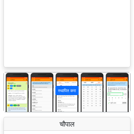
स्थापित करा
पिछला
अगला
चौपाल