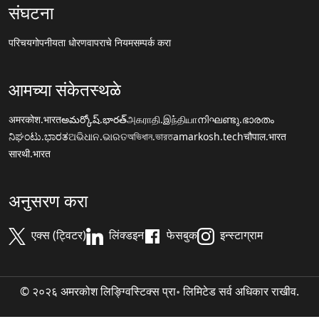
संघटना
परिचय
गोपनीयता धोरण
वापराचे नियम
सम्पर्क करा
आमच्या संकेतस्थळे
अमरकोश.भारत
అమర్కోష్.భారత్
அகராதி.இந்தியா
നിഘണ്ടു.ഭാരതം
ನಿಘಂಟು.ಭಾರತ
ଅଭିଧାନ.ଭାରତ
অভিধান.ভারত
amarkosh.tech
चौपाल.भारत
सारथी.भारत
अनुसरण करा
एक्स (ट्विटर)
लिंक्डइन
फेसबुक
इन्स्टाग्राम
© २०२६ अमरकोश लिङ्ग्विस्टिक्स प्रा॰ लिमिटेड सर्व अधिकार राखीव.