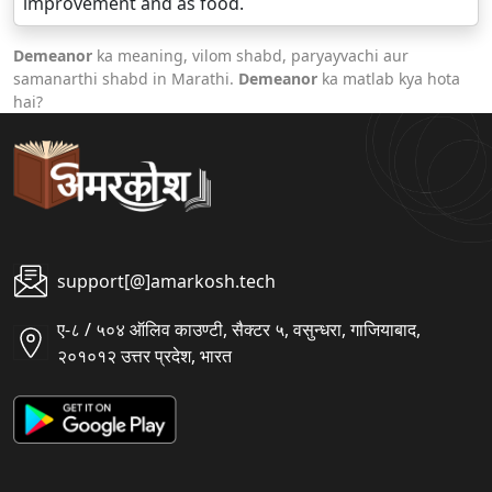
improvement and as food.
Demeanor
ka meaning, vilom shabd, paryayvachi aur
samanarthi shabd in Marathi.
Demeanor
ka matlab kya hota
hai?
support[@]amarkosh.tech
ए-८ / ५०४ ऑलिव काउण्टी, सैक्टर ५, वसुन्धरा, गाजियाबाद,
२०१०१२ उत्तर प्रदेश, भारत