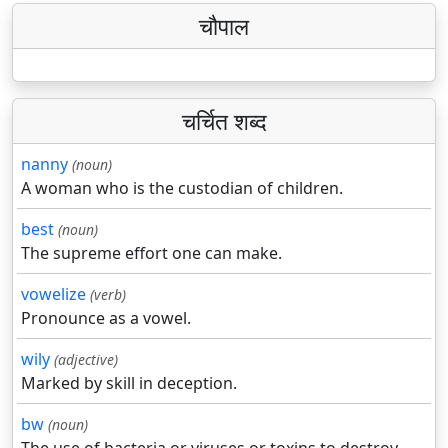
चौपाल
चर्चित शब्द
nanny
(noun)
A woman who is the custodian of children.
best
(noun)
The supreme effort one can make.
vowelize
(verb)
Pronounce as a vowel.
wily
(adjective)
Marked by skill in deception.
bw
(noun)