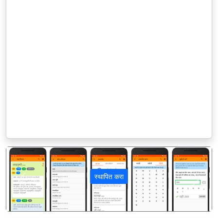
स्थापित करा
पिछला
अगला