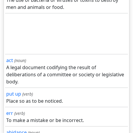
The use of bacteria or viruses or toxins to destroy
men and animals or food.
act
(noun)
A legal document codifying the result of
deliberations of a committee or society or legislative
body.
put up
(verb)
Place so as to be noticed.
err
(verb)
To make a mistake or be incorrect.
abidance
(noun)