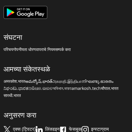
संघटना
परिचय
गोपनीयता धोरण
वापराचे नियम
सम्पर्क करा
आमच्या संकेतस्थळे
अमरकोश.भारत
అమర్కోష్.భారత్
அகராதி.இந்தியா
നിഘണ്ടു.ഭാരതം
ನಿಘಂಟು.ಭಾರತ
ଅଭିଧାନ.ଭାରତ
অভিধান.ভারত
amarkosh.tech
चौपाल.भारत
सारथी.भारत
अनुसरण करा
एक्स (ट्विटर)
लिंक्डइन
फेसबुक
इन्स्टाग्राम