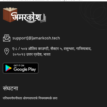
support[@]amarkosh.tech
ए-८ / ५०४ ऑलिव काउण्टी, सैक्टर ५, वसुन्धरा, गाजियाबाद,
२०१०१२ उत्तर प्रदेश, भारत
संघटना
परिचय
गोपनीयता धोरण
वापराचे नियम
सम्पर्क करा