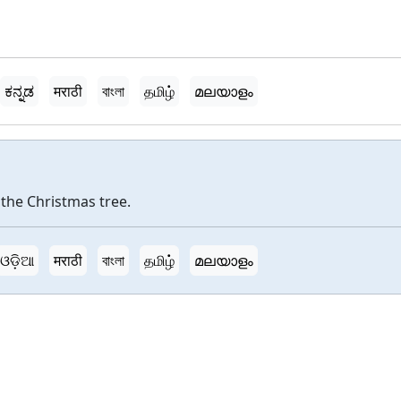
ಕನ್ನಡ
मराठी
বাংলা
தமிழ்
മലയാളം
the Christmas tree.
ଓଡ଼ିଆ
मराठी
বাংলা
தமிழ்
മലയാളം