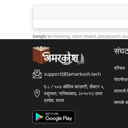
Dangle
ka meaning, vilom shabd, paryayvachi au
संघ
परिचय
support[@]amarkosh.tech
गोपनीयत
ए-८ / ५०४ ऑलिव काउण्टी, सैक्टर ५,
वापराचे
वसुन्धरा, गाजियाबाद, २०१०१२ उत्तर
प्रदेश, भारत
सम्पर्क 