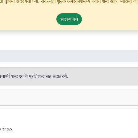
ृपया सदस्यता घ्या. सदस्यता शुल्क अमरकोशमध्ये नवीन शब्द आणि व्याख्या जोडण्
सदस्य बने
नार्थी शब्द आणि प्रतिशब्दांसह उदाहरणे.
 tree.