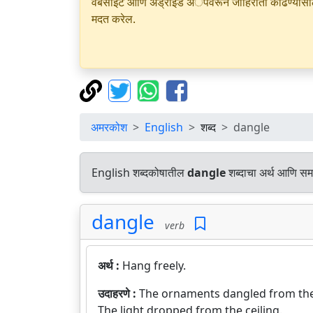
वेबसाइट आणि अँड्रॉइड अॅपवरून जाहिराती काढण्यासाठी क
मदत करेल.
अमरकोश
English
शब्द
dangle
English शब्दकोषातील
dangle
शब्दाचा अर्थ आणि समा
dangle
verb
अर्थ :
Hang freely.
उदाहरणे :
The ornaments dangled from the
The light dropped from the ceiling.