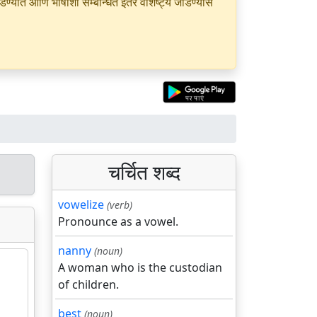
यात आणि भाषांशी सम्बन्धित इतर वैशिष्ट्ये जोडण्यास
चर्चित शब्द
vowelize
(verb)
Pronounce as a vowel.
nanny
(noun)
A woman who is the custodian
of children.
best
(noun)