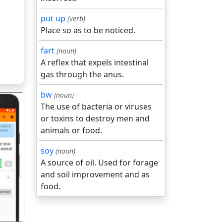
put up
(verb)
Place so as to be noticed.
fart
(noun)
A reflex that expels intestinal
gas through the anus.
bw
(noun)
The use of bacteria or viruses
or toxins to destroy men and
animals or food.
soy
(noun)
गला
A source of oil. Used for forage
and soil improvement and as
food.