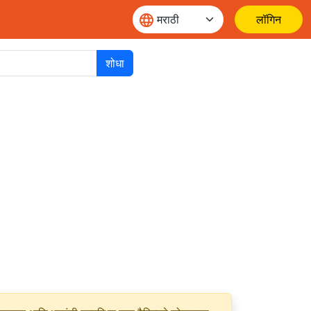
लॉगिन
शोधा