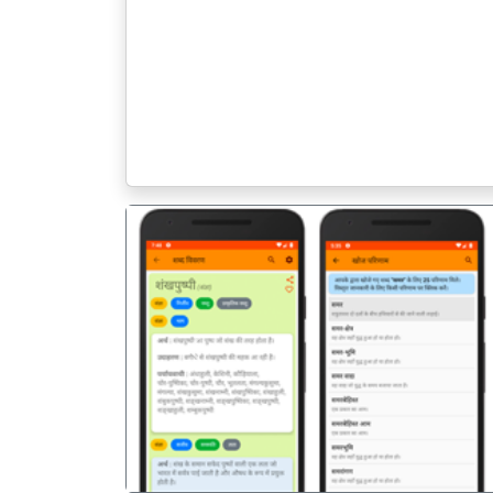
पिछला