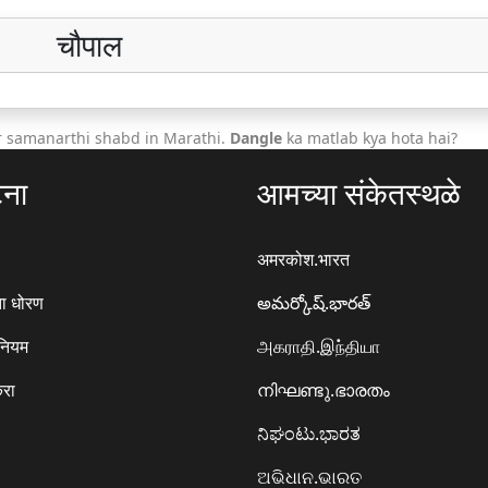
चौपाल
r samanarthi shabd in Marathi.
Dangle
ka matlab kya hota hai?
टना
आमच्या संकेतस्थळे
अमरकोश.भारत
ा धोरण
అమర్కోష్.భారత్
 नियम
அகராதி.இந்தியா
करा
നിഘണ്ടു.ഭാരതം
ನಿಘಂಟು.ಭಾರತ
ଅଭିଧାନ.ଭାରତ