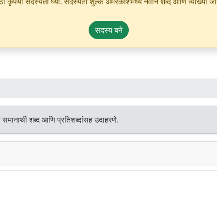
ृपया सदस्यता घ्या. सदस्यता शुल्क अमरकोशमध्ये नवीन शब्द आणि व्याख्या जोडण्
सदस्य बने
 समानार्थी शब्द आणि प्रतिशब्दांसह उदाहरणे.