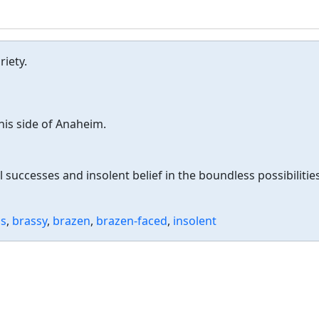
iety.
his side of Anaheim.
successes and insolent belief in the boundless possibilitie
us
,
brassy
,
brazen
,
brazen-faced
,
insolent