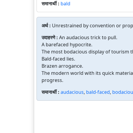
समानार्थी :
bald
अर्थ :
Unrestrained by convention or propr
उदाहरणे :
An audacious trick to pull.
A barefaced hypocrite.
The most bodacious display of tourism t
Bald-faced lies.
Brazen arrogance.
The modern world with its quick material 
progress.
समानार्थी :
audacious
,
bald-faced
,
bodacio