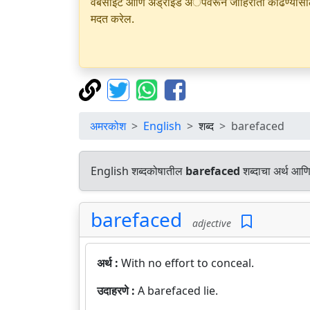
वेबसाइट आणि अँड्रॉइड अॅपवरून जाहिराती काढण्यासाठी क
मदत करेल.
अमरकोश
English
शब्द
barefaced
English शब्दकोषातील
barefaced
शब्दाचा अर्थ आणि
barefaced
adjective
अर्थ :
With no effort to conceal.
उदाहरणे :
A barefaced lie.