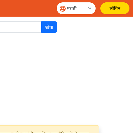
लॉगिन
शोधा