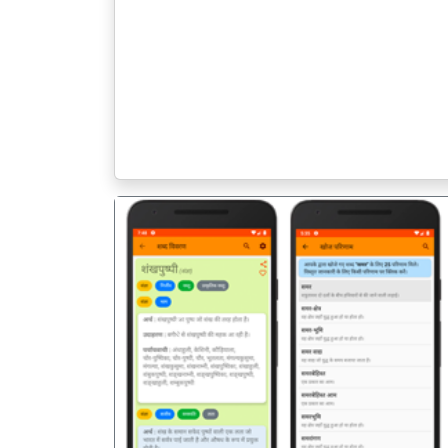
पिछला