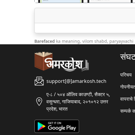
Barefaced
ka meaning, vilom shabd, paryayvachi
संघ
परिचय
support[@]amarkosh.tech
गोपनीयत
ए-८ / ५०४ ऑलिव काउण्टी, सैक्टर ५,
वापराचे
वसुन्धरा, गाजियाबाद, २०१०१२ उत्तर
प्रदेश, भारत
सम्पर्क 