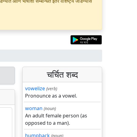
यात आणि भाषांशी सम्बन्धित इतर वैशिष्ट्ये जोडण्यास
चर्चित शब्द
vowelize
(verb)
Pronounce as a vowel.
woman
(noun)
An adult female person (as
opposed to a man).
humpback
(noun)