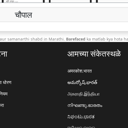
चौपाल
 aur samanarthi shabd in Marathi.
Barefaced
ka matlab kya hota ha
टना
आमच्या संकेतस्थळे
अमरकोश.भारत
ा धोरण
అమర్కోష్.భారత్
 नियम
அகராதி.இந்தியா
करा
നിഘണ്ടു.ഭാരതം
ನಿಘಂಟು.ಭಾರತ
ଅଭିଧାନ.ଭାରତ