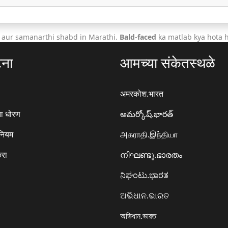
 aur samanarthi shabd in Marathi.
Bald-faced
ka matlab kya hota h
टना
आमच्या संकेतस्थळे
अमरकोश.भारत
ा धोरण
అమర్కోష్.భారత్
 नियम
அகராதி.இந்தியா
करा
നിഘണ്ടു.ഭാരതം
ನಿಘಂಟು.ಭಾರತ
ଅଭିଧାନ.ଭାରତ
অভিধান.ভারত