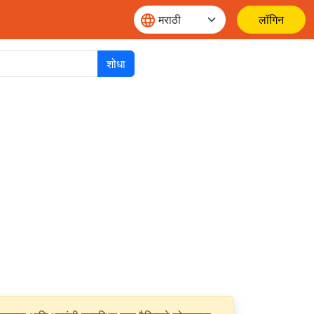
लॉगिन
शोधा