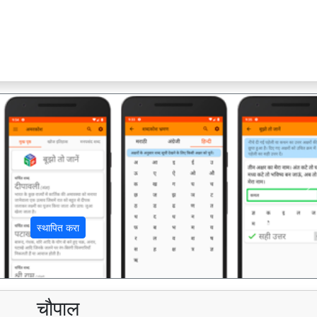
अ
स्थापित करा
चौपाल