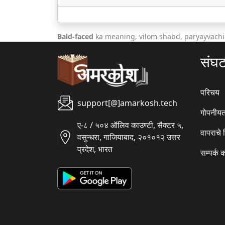
Bald-faced
ka meaning, vilom shabd, paryayvachi
संघ
परिचय
support[@]amarkosh.tech
गोपनीयत
ए-८ / ५०४ ऑलिव काउण्टी, सैक्टर ५,
वापराचे
वसुन्धरा, गाजियाबाद, २०१०१२ उत्तर
प्रदेश, भारत
सम्पर्क 