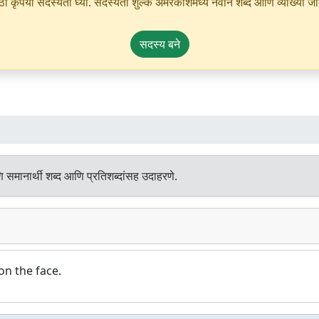
ृपया सदस्यता घ्या. सदस्यता शुल्क अमरकोशमध्ये नवीन शब्द आणि व्याख्या जोडण्
सदस्य बने
 समानार्थी शब्द आणि प्रतिशब्दांसह उदाहरणे.
on the face.