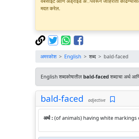
वेबसाइट आणि अँड्रॉइड अॅपवरून जाहिराती काढण्यासाठी क
मदत करेल.
अमरकोश
English
शब्द
bald-faced
English शब्दकोषातील
bald-faced
शब्दाचा अर्थ आणि
bald-faced
adjective
अर्थ :
(of animals) having white markings 