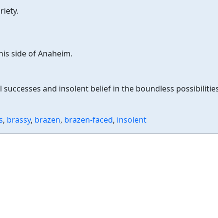
iety.
his side of Anaheim.
successes and insolent belief in the boundless possibilitie
s
,
brassy
,
brazen
,
brazen-faced
,
insolent