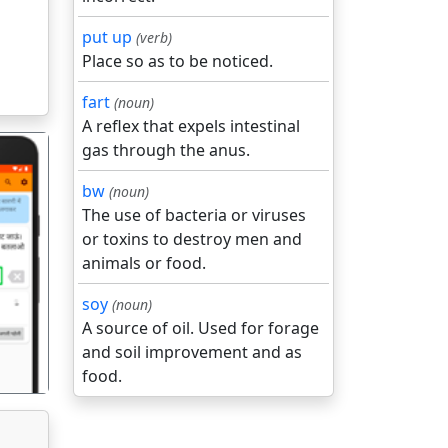
put up
(verb)
Place so as to be noticed.
fart
(noun)
A reflex that expels intestinal
gas through the anus.
bw
(noun)
The use of bacteria or viruses
or toxins to destroy men and
animals or food.
गला
soy
(noun)
A source of oil. Used for forage
and soil improvement and as
food.