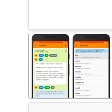
पिछला