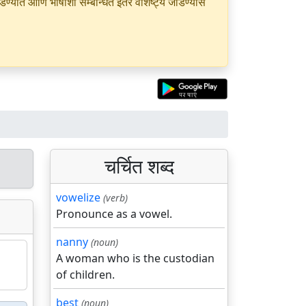
यात आणि भाषांशी सम्बन्धित इतर वैशिष्ट्ये जोडण्यास
चर्चित शब्द
vowelize
(verb)
Pronounce as a vowel.
nanny
(noun)
A woman who is the custodian
of children.
best
(noun)