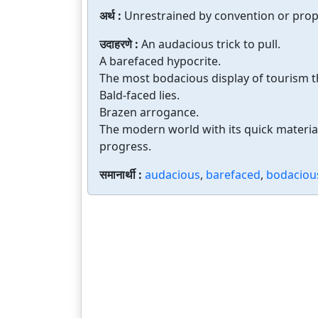
अर्थ :
Unrestrained by convention or propr
उदाहरणे :
An audacious trick to pull.
A barefaced hypocrite.
The most bodacious display of tourism t
Bald-faced lies.
Brazen arrogance.
The modern world with its quick material 
progress.
समानार्थी :
audacious
,
barefaced
,
bodaciou