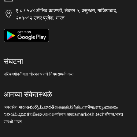
ए-८ / ५०४ ऑलिव काउण्टी, सैक्टर ५, वसुन्धरा, गाजियाबाद,
२०१०१२ उत्तर प्रदेश, भारत
संघटना
परिचय
गोपनीयता धोरण
वापराचे नियम
सम्पर्क करा
आमच्या संकेतस्थळे
अमरकोश.भारत
అమర్కోష్.భారత్
அகராதி.இந்தியா
നിഘണ്ടു.ഭാരതം
ನಿಘಂಟು.ಭಾರತ
ଅଭିଧାନ.ଭାରତ
অভিধান.ভারত
amarkosh.tech
चौपाल.भारत
सारथी.भारत