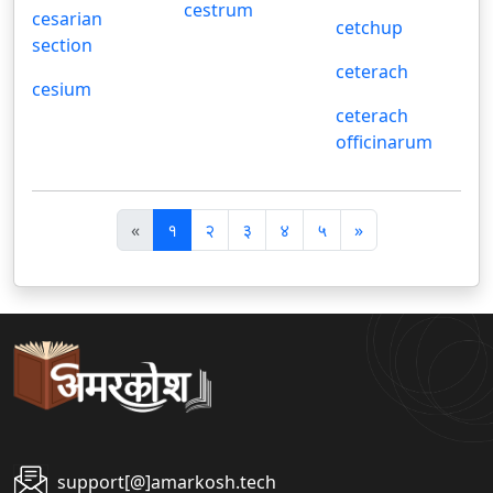
cestrum
cesarian
cetchup
section
ceterach
cesium
ceterach
officinarum
पि
अ
«
१
२
३
४
५
»
छ
ग
ला
ला
support[@]amarkosh.tech