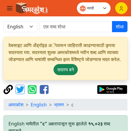
शोधा
वेबसाइट आणि अँड्रॉइड अॅपवरून जाहिराती काढण्यासाठी कृपया
सदस्यता घ्या. सदस्यता शुल्क अमरकोशमध्ये नवीन शब्द आणि व्याख्या
जोडण्यात आणि भाषांशी सम्बन्धित इतर वैशिष्ट्ये जोडण्यास मदत करेल.
सदस्य बने
अमरकोश
English
भ्रमण
c
English भाषेतील
"c"
अक्षरापासून सुरू झालेले
१५,०२३
शब्द
सापडले.