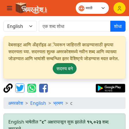
शोधा
वेबसाइट आणि अँड्रॉइड अॅपवरून जाहिराती काढण्यासाठी कृपया
सदस्यता घ्या. सदस्यता शुल्क अमरकोशमध्ये नवीन शब्द आणि व्याख्या
जोडण्यात आणि भाषांशी सम्बन्धित इतर वैशिष्ट्ये जोडण्यास मदत करेल.
सदस्य बने
अमरकोश
English
भ्रमण
c
English भाषेतील
"c"
अक्षरापासून सुरू झालेले
१५,०२३
शब्द
सापडले.