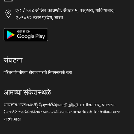
ए-८ / ५०४ ऑलिव काउण्टी, सैक्टर ५, वसुन्धरा, गाजियाबाद,
२०१०१२ उत्तर प्रदेश, भारत
संघटना
परिचय
गोपनीयता धोरण
वापराचे नियम
सम्पर्क करा
आमच्या संकेतस्थळे
अमरकोश.भारत
అమర్కోష్.భారత్
அகராதி.இந்தியா
നിഘണ്ടു.ഭാരതം
ನಿಘಂಟು.ಭಾರತ
ଅଭିଧାନ.ଭାରତ
অভিধান.ভারত
amarkosh.tech
चौपाल.भारत
सारथी.भारत