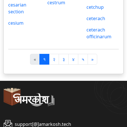
cestrum
cesarian
cetchup
section
ceterach
cesium
ceterach
officinarum
पि
अ
«
१
२
३
४
५
»
छ
ग
ला
ला
support[@]amarkosh.tech