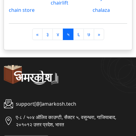
chairlift
chain store
chalaza
पि
अ
«
३
४
५
६
७
»
छ
ग
ला
ला
support[@]amarkosh.tech
ए-८ / ५०४ ऑलिव काउण्टी, सैक्टर ५, वसुन्धरा, गाजियाबाद,
२०१०१२ उत्तर प्रदेश, भारत