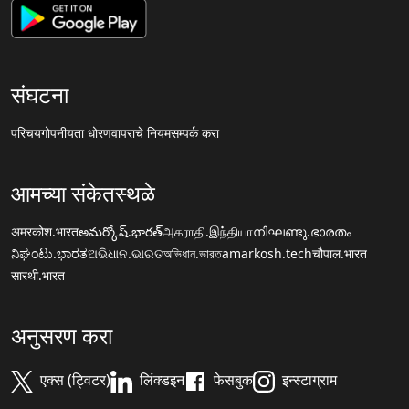
संघटना
परिचय
गोपनीयता धोरण
वापराचे नियम
सम्पर्क करा
आमच्या संकेतस्थळे
अमरकोश.भारत
అమర్కోష్.భారత్
அகராதி.இந்தியா
നിഘണ്ടു.ഭാരതം
ನಿಘಂಟು.ಭಾರತ
ଅଭିଧାନ.ଭାରତ
অভিধান.ভারত
amarkosh.tech
चौपाल.भारत
सारथी.भारत
अनुसरण करा
एक्स (ट्विटर)
लिंक्डइन
फेसबुक
इन्स्टाग्राम