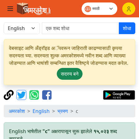
शोधा
वेबसाइट आणि अँड्रॉइड अॅपवरून जाहिराती काढण्यासाठी कृपया
सदस्यता घ्या. सदस्यता शुल्क अमरकोशमध्ये नवीन शब्द आणि व्याख्या
जोडण्यात आणि भाषांशी सम्बन्धित इतर वैशिष्ट्ये जोडण्यास मदत करेल.
सदस्य बने
अमरकोश
English
भ्रमण
c
English भाषेतील
"c"
अक्षरापासून सुरू झालेले
१५,०२३
शब्द
सापडले.