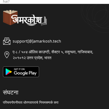
hai?
support[@]amarkosh.tech
ए-८ / ५०४ ऑलिव काउण्टी, सैक्टर ५, वसुन्धरा, गाजियाबाद,
२०१०१२ उत्तर प्रदेश, भारत
संघटना
परिचय
गोपनीयता धोरण
वापराचे नियम
सम्पर्क करा