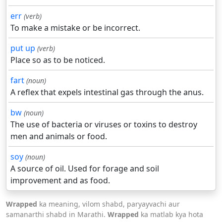
err
(verb)
To make a mistake or be incorrect.
put up
(verb)
Place so as to be noticed.
fart
(noun)
A reflex that expels intestinal gas through the anus.
bw
(noun)
The use of bacteria or viruses or toxins to destroy
men and animals or food.
soy
(noun)
A source of oil. Used for forage and soil
improvement and as food.
Wrapped
ka meaning, vilom shabd, paryayvachi aur
samanarthi shabd in Marathi.
Wrapped
ka matlab kya hota