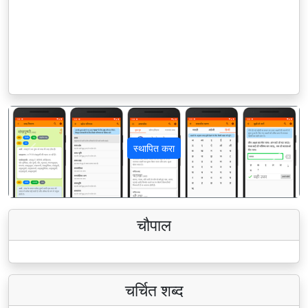
स्थापित करा
पिछला
अगला
चौपाल
चर्चित शब्द