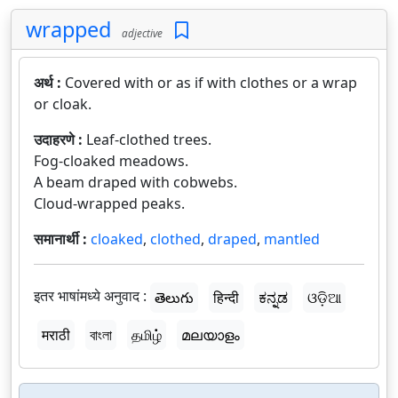
wrapped
adjective
अर्थ :
Covered with or as if with clothes or a wrap
or cloak.
उदाहरणे :
Leaf-clothed trees.
Fog-cloaked meadows.
A beam draped with cobwebs.
Cloud-wrapped peaks.
समानार्थी :
cloaked
,
clothed
,
draped
,
mantled
इतर भाषांमध्ये अनुवाद :
తెలుగు
हिन्दी
ಕನ್ನಡ
ଓଡ଼ିଆ
मराठी
বাংলা
தமிழ்
മലയാളം