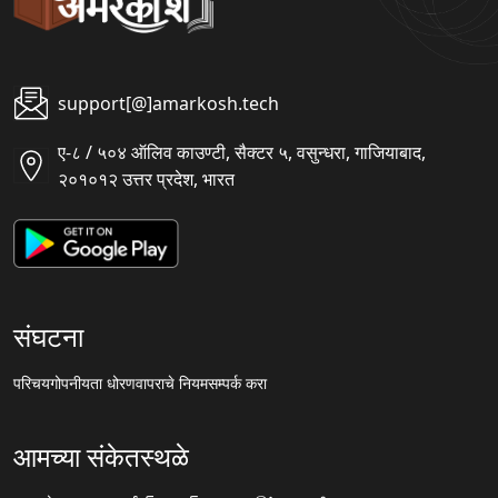
support[@]amarkosh.tech
ए-८ / ५०४ ऑलिव काउण्टी, सैक्टर ५, वसुन्धरा, गाजियाबाद,
२०१०१२ उत्तर प्रदेश, भारत
संघटना
परिचय
गोपनीयता धोरण
वापराचे नियम
सम्पर्क करा
आमच्या संकेतस्थळे