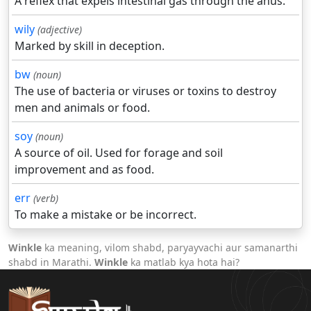
A reflex that expels intestinal gas through the anus.
wily
(adjective)
Marked by skill in deception.
bw
(noun)
The use of bacteria or viruses or toxins to destroy
men and animals or food.
soy
(noun)
A source of oil. Used for forage and soil
improvement and as food.
err
(verb)
To make a mistake or be incorrect.
Winkle
ka meaning, vilom shabd, paryayvachi aur samanarthi
shabd in Marathi.
Winkle
ka matlab kya hota hai?