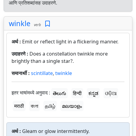
आणि प्रतिशब्दांसह उदाहरणे.
winkle
verb
अर्थ :
Emit or reflect light in a flickering manner.
उदाहरणे :
Does a constellation twinkle more
brightly than a single star?.
समानार्थी :
scintillate
,
twinkle
इतर भाषांमध्ये अनुवाद :
తెలుగు
हिन्दी
ಕನ್ನಡ
ଓଡ଼ିଆ
मराठी
বাংলা
தமிழ்
മലയാളം
अर्थ :
Gleam or glow intermittently.