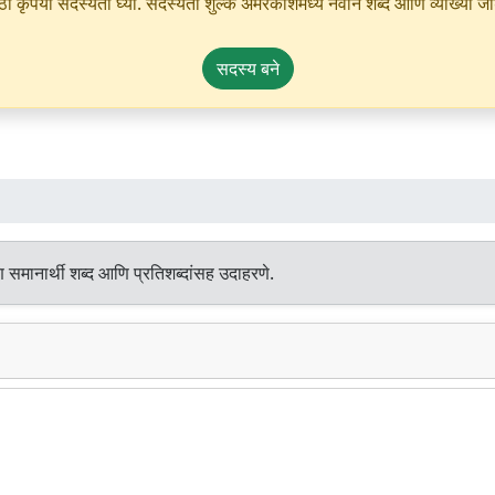
ृपया सदस्यता घ्या. सदस्यता शुल्क अमरकोशमध्ये नवीन शब्द आणि व्याख्या जोडण्
सदस्य बने
 समानार्थी शब्द आणि प्रतिशब्दांसह उदाहरणे.