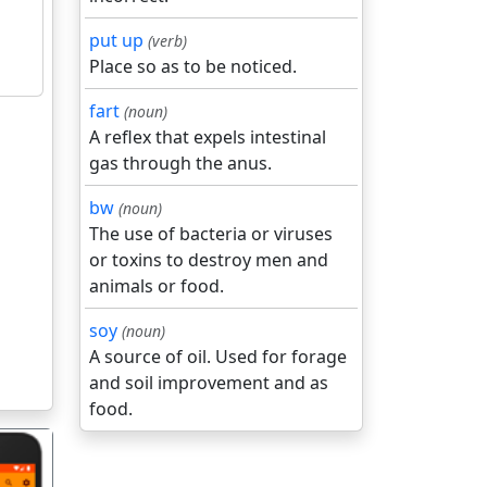
put up
(verb)
Place so as to be noticed.
fart
(noun)
A reflex that expels intestinal
gas through the anus.
bw
(noun)
The use of bacteria or viruses
or toxins to destroy men and
animals or food.
soy
(noun)
A source of oil. Used for forage
and soil improvement and as
food.