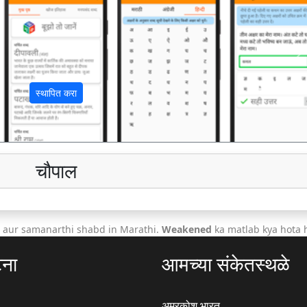
अ
स्थापित करा
चौपाल
 aur samanarthi shabd in Marathi.
Weakened
ka matlab kya hota 
टना
आमच्या संकेतस्थळे
अमरकोश.भारत