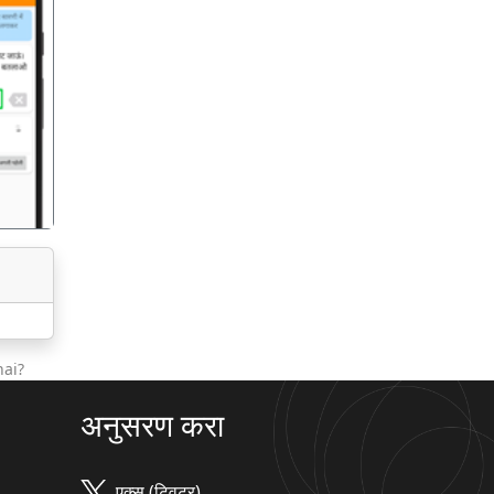
गला
hai?
अनुसरण करा
एक्स (ट्विटर)