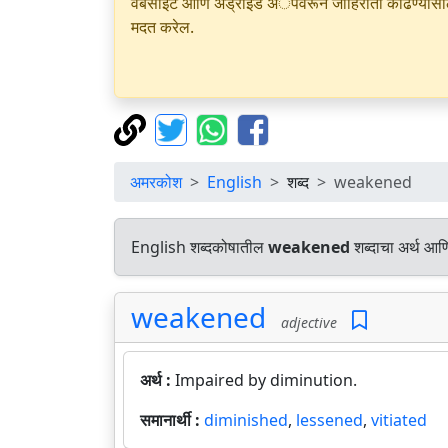
वेबसाइट आणि अँड्रॉइड अॅपवरून जाहिराती काढण्यासाठी क
मदत करेल.
अमरकोश
English
शब्द
weakened
English शब्दकोषातील
weakened
शब्दाचा अर्थ आणि
weakened
adjective
अर्थ :
Impaired by diminution.
समानार्थी :
diminished
,
lessened
,
vitiated