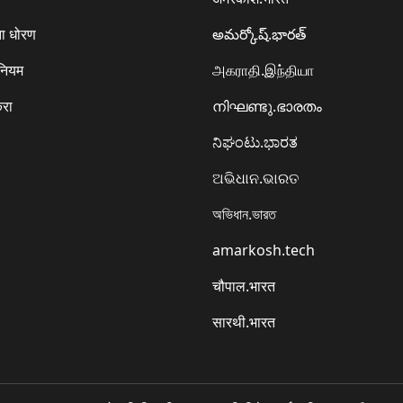
ा धोरण
అమర్కోష్.భారత్
 नियम
அகராதி.இந்தியா
करा
നിഘണ്ടു.ഭാരതം
ನಿಘಂಟು.ಭಾರತ
ଅଭିଧାନ.ଭାରତ
অভিধান.ভারত
amarkosh.tech
चौपाल.भारत
सारथी.भारत