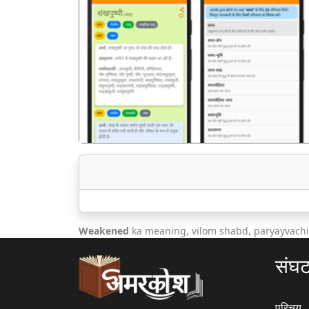
पिछला
Weakened
ka meaning, vilom shabd, paryayvachi
संघ
परिचय