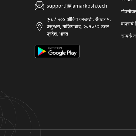
support[@]amarkosh.tech
गोपनीयत
ए-८ / ५०४ ऑलिव काउण्टी, सैक्टर ५,
वापराचे
वसुन्धरा, गाजियाबाद, २०१०१२ उत्तर
प्रदेश, भारत
सम्पर्क 