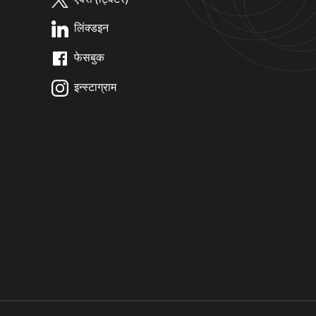
लिंक्डइन
फेसबुक
इन्स्टाग्राम