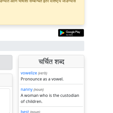
यात आणि भाषांशी सम्बन्धित इतर वैशिष्ट्ये जोडण्यास
चर्चित शब्द
vowelize
(verb)
Pronounce as a vowel.
nanny
(noun)
A woman who is the custodian
of children.
best
(noun)