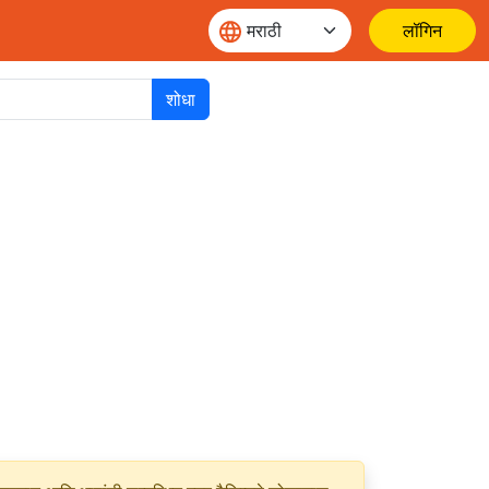
लॉगिन
शोधा