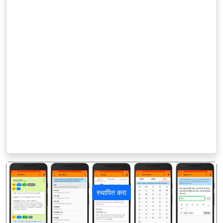
स्थापित करा
पिछला
अगला