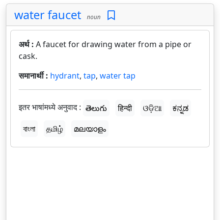
water faucet
noun
अर्थ :
A faucet for drawing water from a pipe or
cask.
समानार्थी :
hydrant
,
tap
,
water tap
इतर भाषांमध्ये अनुवाद :
తెలుగు
हिन्दी
ଓଡ଼ିଆ
ಕನ್ನಡ
বাংলা
தமிழ்
മലയാളം