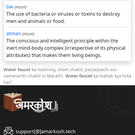
bw
(noun)
The use of bacteria or viruses or toxins to destroy
men and animals or food.
atman
(noun)
The conscious and intelligent principle within the
inert mind-body complex (irrespective of its physical
attributes) that makes them living beings.
Water faucet
ka meaning, vilom shabd, paryayvachi aur
samanarthi shabd in Marathi.
Water faucet
ka matlab kya hota
hai?
support[@]amarkosh.tech