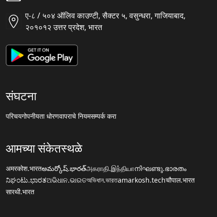
ए-८ / ५०४ ऑलिव काउण्टी, सैक्टर ५, वसुन्धरा, गाजियाबाद,
२०१०१२ उत्तर प्रदेश, भारत
संघटना
परिचय
गोपनीयता धोरण
वापराचे नियम
सम्पर्क करा
आमच्या संकेतस्थळे
अमरकोश.भारत
అమర్కోష్.భారత్
அகராதி.இந்தியா
നിഘണ്ടു.ഭാരതം
ನಿಘಂಟು.ಭಾರತ
ଅଭିଧାନ.ଭାରତ
অভিধান.ভারত
amarkosh.tech
चौपाल.भारत
सारथी.भारत